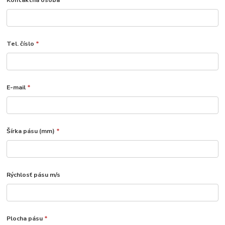
Kontaktná osoba
*
Tel. číslo
*
E-mail
*
Šírka pásu (mm)
*
Rýchlosť pásu m/s
Plocha pásu
*