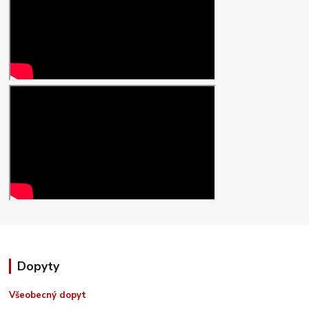
Dopyty
Všeobecný dopyt