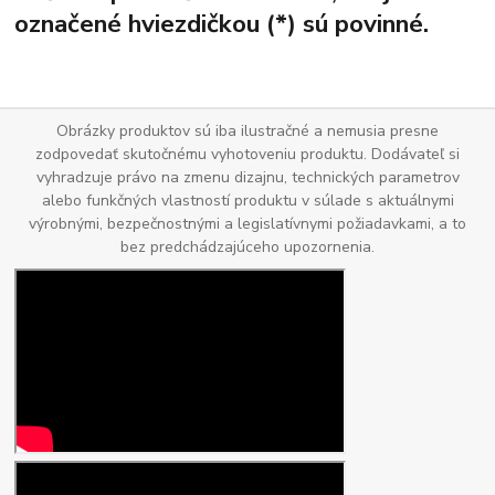
označené hviezdičkou (*) sú povinné.
Obrázky produktov sú iba ilustračné a nemusia presne
zodpovedať skutočnému vyhotoveniu produktu. Dodávateľ si
vyhradzuje právo na zmenu dizajnu, technických parametrov
alebo funkčných vlastností produktu v súlade s aktuálnymi
výrobnými, bezpečnostnými a legislatívnymi požiadavkami, a to
bez predchádzajúceho upozornenia.