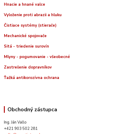
Hnacie a hnané valce
Vyloženie proti abrazii a hluku
Čistiace systémy (stierače)
Mechanické spojovače
Sitá - triedenie surovín
Mlyny - pogumovanie - všeobecné
Zastrešenie dopravníkov
Ťažká antikorozívna ochrana
Obchodný zástupca
Ing. Ján Vallo
+421 903 502 281