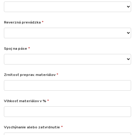
Reverzná prevádzka
*
Spoj na páse
*
Zrnitosť preprav. materiálov
*
Vlhkosť materiálov v %
*
Vyschýnanie alebo zatvrdnutie
*