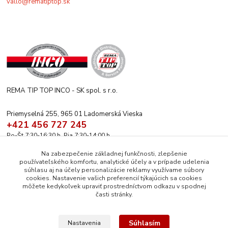
vallo@rematiptop.sk
REMA TIP TOP INCO - SK spol. s r.o.
Priemyselná 255, 965 01 Ladomerská Vieska
+421 456 727 245
Po-Št 7:30-16:30 h. Pia 7:30-14:00 h.
rematiptop@rematiptop.sk
Na zabezpečenie základnej funkčnosti, zlepšenie
používateľského komfortu, analytické účely a v prípade udelenia
súhlasu aj na účely personalizácie reklamy využívame súbory
cookies. Nastavenie vašich preferencií týkajúcich sa cookies
môžete kedykoľvek upraviť prostredníctvom odkazu v spodnej
časti stránky.
Upravit sběr cookies.
Súhlasím
Nastavenia