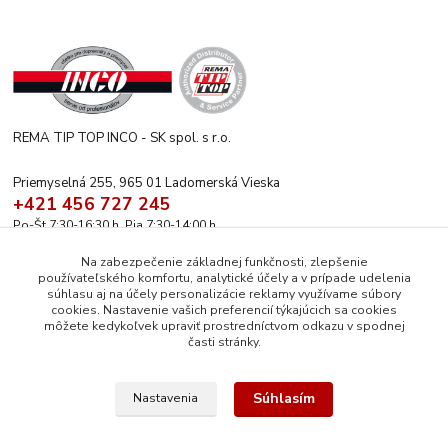
REMA TIP TOP INCO - SK spol. s r.o.
Priemyselná 255, 965 01 Ladomerská Vieska
+421 456 727 245
Po-Št 7:30-16:30 h. Pia 7:30-14:00 h.
rematiptop@rematiptop.sk
Na zabezpečenie základnej funkčnosti, zlepšenie
používateľského komfortu, analytické účely a v prípade udelenia
súhlasu aj na účely personalizácie reklamy využívame súbory
cookies. Nastavenie vašich preferencií týkajúcich sa cookies
môžete kedykoľvek upraviť prostredníctvom odkazu v spodnej
časti stránky.
Upravit sběr cookies.
Súhlasím
Nastavenia
© 2026 REMA TIP-TOP INCO-SK spol. s r.o. | Všetok obsah tejto webovej