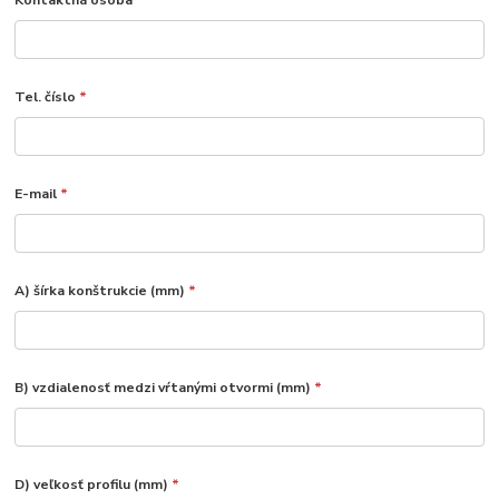
Kontaktná osoba
*
Tel. číslo
*
E-mail
*
A) šírka konštrukcie (mm)
*
B) vzdialenosť medzi vŕtanými otvormi (mm)
*
D) veľkosť profilu (mm)
*