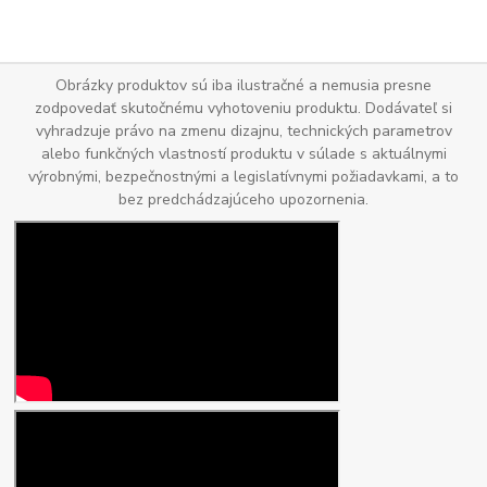
Obrázky produktov sú iba ilustračné a nemusia presne
zodpovedať skutočnému vyhotoveniu produktu. Dodávateľ si
vyhradzuje právo na zmenu dizajnu, technických parametrov
alebo funkčných vlastností produktu v súlade s aktuálnymi
výrobnými, bezpečnostnými a legislatívnymi požiadavkami, a to
bez predchádzajúceho upozornenia.