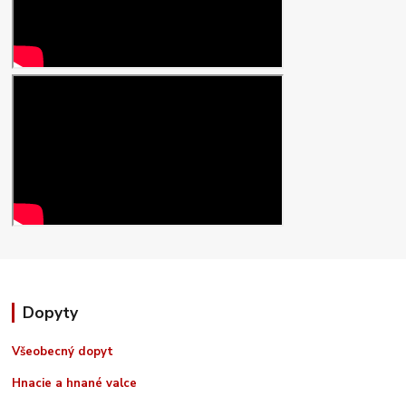
Dopyty
Všeobecný dopyt
Hnacie a hnané valce