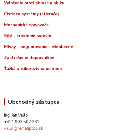
Vyloženie proti abrazii a hluku
Čistiace systémy (stierače)
Mechanické spojovače
Sitá - triedenie surovín
Mlyny - pogumovanie - všeobecné
Zastrešenie dopravníkov
Ťažká antikorozívna ochrana
Obchodný zástupca
Ing. Ján Vallo
+421 903 502 281
vallo@rematiptop.sk