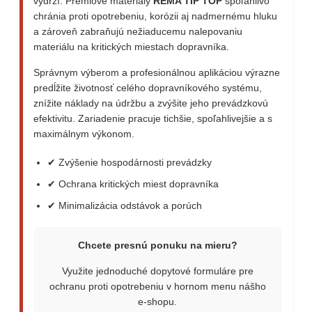
vydrží. Prémiové materiály
REMA TIP TOP
spoľahlivo
chránia proti opotrebeniu, korózii aj nadmernému hluku
a zároveň zabraňujú nežiaducemu nalepovaniu
materiálu na kritických miestach dopravníka.
Správnym výberom a profesionálnou aplikáciou výrazne
predĺžite životnosť celého dopravníkového systému,
znížite náklady na údržbu a zvýšite jeho prevádzkovú
efektivitu. Zariadenie pracuje tichšie, spoľahlivejšie a s
maximálnym výkonom.
✔ Zvýšenie hospodárnosti prevádzky
✔ Ochrana kritických miest dopravníka
✔ Minimalizácia odstávok a porúch
Chcete presnú ponuku na mieru?
Využite jednoduché dopytové formuláre pre
ochranu proti opotrebeniu v hornom menu nášho
e-shopu.