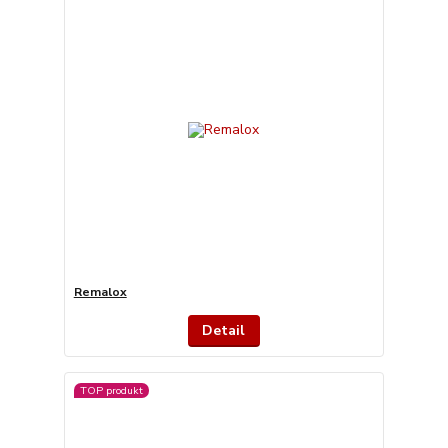
Remalox
Detail
TOP produkt