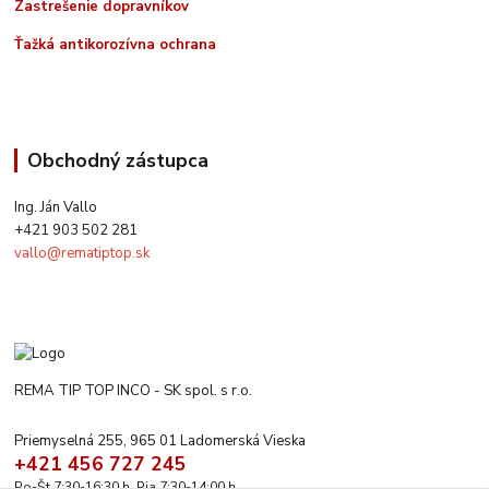
Zastrešenie dopravníkov
Ťažká antikorozívna ochrana
Obchodný zástupca
Ing. Ján Vallo
+421 903 502 281
vallo@rematiptop.sk
REMA TIP TOP INCO - SK spol. s r.o.
Priemyselná 255, 965 01 Ladomerská Vieska
+421 456 727 245
Po-Št 7:30-16:30 h. Pia 7:30-14:00 h.