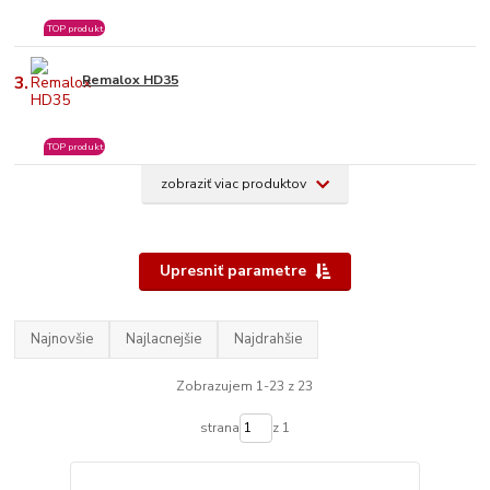
TOP produkt
3.
Remalox HD35
TOP produkt
zobraziť viac produktov
Upresniť parametre
Najnovšie
Najlacnejšie
Najdrahšie
Zobrazujem 1-23 z 23
strana
z 1