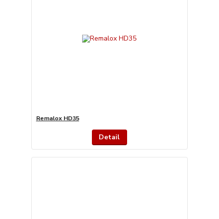
Remalox HD35
Detail