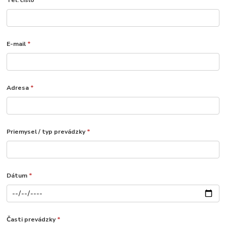
Tel. číslo
*
E-mail
*
Adresa
*
Priemysel / typ prevádzky
*
Dátum
*
Časti prevádzky
*