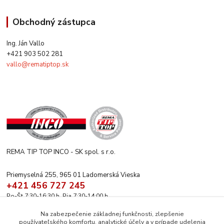
Obchodný zástupca
Ing. Ján Vallo
+421 903 502 281
vallo@rematiptop.sk
REMA TIP TOP INCO - SK spol. s r.o.
Priemyselná 255, 965 01 Ladomerská Vieska
+421 456 727 245
Po-Št 7:30-16:30 h. Pia 7:30-14:00 h.
rematiptop@rematiptop.sk
Na zabezpečenie základnej funkčnosti, zlepšenie
používateľského komfortu, analytické účely a v prípade udelenia