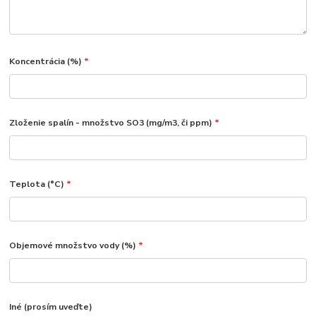
Koncentrácia (%)
*
Zloženie spalín - množstvo SO3 (mg/m3, či ppm)
*
Teplota (°C)
*
Objemové množstvo vody (%)
*
Iné (prosím uveďte)