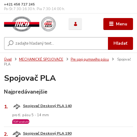
+421 456 727 245
Po-Št 7:30-16:30 h. Pia 7:30-14:00 h.
Menu
Hľadať
Úvod
MECHANICKÉ SPOJOVAČE
Pre spoj gumového pásu
Spojovač
PLA
Spojovač PLA
Najpredávanejšie
1.
Spojovač Deskový PLA 140
pro tl. pásu 5 - 14 mm
TOP produkt
2.
Spojovač Deskový PLA 190