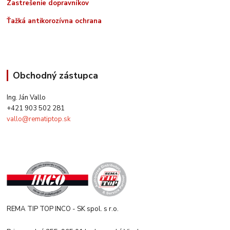
Zastrešenie dopravníkov
Ťažká antikorozívna ochrana
Obchodný zástupca
Ing. Ján Vallo
+421 903 502 281
vallo@rematiptop.sk
REMA TIP TOP INCO - SK spol. s r.o.