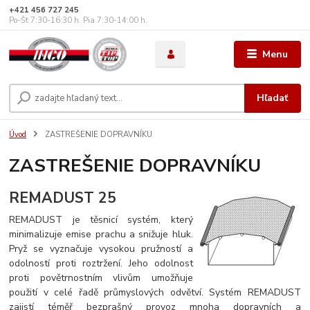
+421 456 727 245
Po-Št 7:30-16:30 h. Pia 7:30-14:00 h.
Menu
Hľadať
Úvod
ZASTREŠENIE DOPRAVNÍKU
ZASTREŠENIE DOPRAVNÍKU
REMADUST 25
REMADUST je těsnicí systém, který
minimalizuje emise prachu a snižuje hluk.
Pryž se vyznačuje vysokou pružností a
odolností proti roztržení. Jeho odolnost
proti povětrnostním vlivům umožňuje
použití v celé řadě průmyslových odvětví. Systém REMADUST
zajistí téměř bezprašný provoz mnoha dopravních a