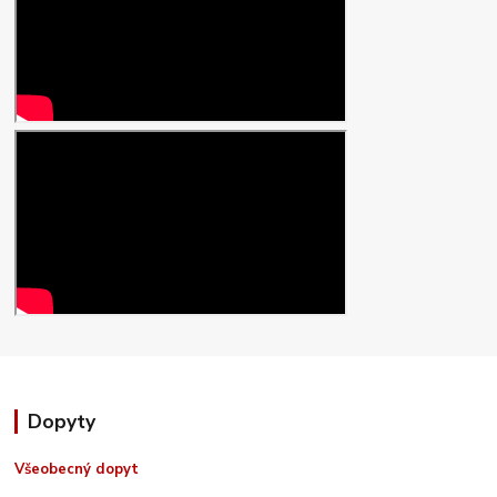
Dopyty
Všeobecný dopyt