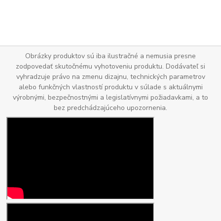
Obrázky produktov sú iba ilustračné a nemusia presne
zodpovedať skutočnému vyhotoveniu produktu. Dodávateľ si
vyhradzuje právo na zmenu dizajnu, technických parametrov
alebo funkčných vlastností produktu v súlade s aktuálnymi
výrobnými, bezpečnostnými a legislatívnymi požiadavkami, a to
bez predchádzajúceho upozornenia.