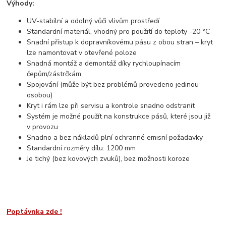
Výhody:
UV-stabilní a odolný vůči vlivům prostředí
Standardní materiál, vhodný pro použití do teploty -20 °C
Snadní přístup k dopravníkovému pásu z obou stran – kryt
lze namontovat v otevřené poloze
Snadná montáž a demontáž díky rychloupínacím
čepům/zástrčkám.
Spojování (může být bez problémů provedeno jedinou
osobou)
Kryt i rám lze při servisu a kontrole snadno odstranit
Systém je možné použít na konstrukce pásů, které jsou již
v provozu
Snadno a bez nákladů plní ochranné emisní požadavky
Standardní rozměry dílu: 1200 mm
Je tichý (bez kovových zvuků), bez možnosti koroze
Poptávnka zde !