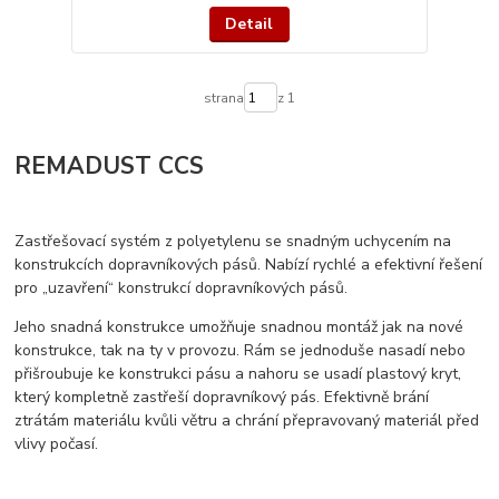
Detail
strana
z 1
REMADUST CCS
Zastřešovací systém z polyetylenu se snadným uchycením na
konstrukcích dopravníkových pásů. Nabízí rychlé a efektivní řešení
pro „uzavření“ konstrukcí dopravníkových pásů.
Jeho snadná konstrukce umožňuje snadnou montáž jak na nové
konstrukce, tak na ty v provozu. Rám se jednoduše nasadí nebo
přišroubuje ke konstrukci pásu a nahoru se usadí plastový kryt,
který kompletně zastřeší dopravníkový pás. Efektivně brání
ztrátám materiálu kvůli větru a chrání přepravovaný materiál před
vlivy počasí.