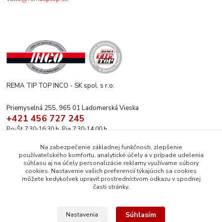
REMA TIP TOP INCO - SK spol. s r.o.
Priemyselná 255, 965 01 Ladomerská Vieska
+421 456 727 245
Po-Št 7:30-16:30 h. Pia 7:30-14:00 h.
rematiptop@rematiptop.sk
Na zabezpečenie základnej funkčnosti, zlepšenie
používateľského komfortu, analytické účely a v prípade udelenia
súhlasu aj na účely personalizácie reklamy využívame súbory
cookies. Nastavenie vašich preferencií týkajúcich sa cookies
môžete kedykoľvek upraviť prostredníctvom odkazu v spodnej
časti stránky.
Upravit sběr cookies.
Súhlasím
Nastavenia