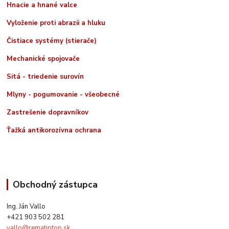
Hnacie a hnané valce
Vyloženie proti abrazii a hluku
Čistiace systémy (stierače)
Mechanické spojovače
Sitá - triedenie surovín
Mlyny - pogumovanie - všeobecné
Zastrešenie dopravníkov
Ťažká antikorozívna ochrana
Obchodný zástupca
Ing. Ján Vallo
+421 903 502 281
vallo@rematiptop.sk