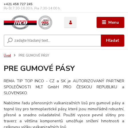
+421 456 727 245
Po-Št 7:30-16:30 h. Pia 7:30-14:00 h.
Menu
Hľadať
Úvod
PRE GUMOVÉ PÁSY
PRE GUMOVÉ PÁSY
REMA TIP TOP INCO - CZ a SK je AUTORIZOVANÝ PARTNER
SPOLEČNOSTI MLT GmbH PRO ČESKOU REPUBLIKU a
SLOVENSKO.
Nabízime řadu přenosných vulkanizačních lisů pro gumové pásy a
topné lisy pro termoplastické pásy, které jsou mimořádně robustní,
přesné a snadno ovladatelné. Použití vysoce pevné slitiny pro
traverz a většina komponentů umožňuje snížení hmotnosti a
celkovou výšku vulkanizačních lisů.