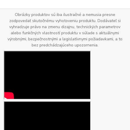
Obrázky produktov sú iba ilustračné a nemusia presne
zodpovedať skutočnému vyhotoveniu produktu. Dodávateľ si
vyhradzuje právo na zmenu dizajnu, technických parametrov
alebo funkčných vlastností produktu v súlade s aktuálnymi
výrobnými, bezpečnostnými a legislatívnymi požiadavkami, a to
bez predchádzajúceho upozornenia.