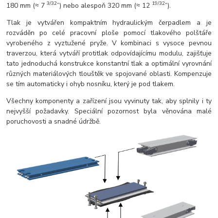
3/32
19/32
180 mm (≈ 7
”) nebo alespoň 320 mm (≈ 12
”).
Tlak je vytvářen kompaktním hydraulickým čerpadlem a je
rozváděn po celé pracovní ploše pomocí tlakového polštáře
vyrobeného z vyztužené pryže. V kombinaci s vysoce pevnou
traverzou, která vytváří protitlak odpovídajícímu modulu, zajišťuje
tato jednoduchá konstrukce konstantní tlak a optimální vyrovnání
různých materiálových tlouštěk ve spojované oblasti. Kompenzuje
se tím automaticky i ohyb nosníku, který je pod tlakem.
Všechny komponenty a zařízení jsou vyvinuty tak, aby splnily i ty
nejvyšší požadavky. Speciální pozornost byla věnována malé
poruchovosti a snadné údržbě.