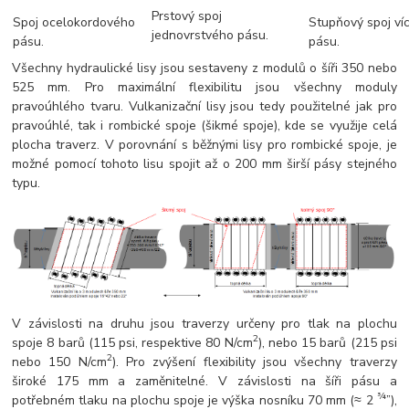
Prstový spoj
Spoj ocelokordového
Stupňový spoj ví
jednovrstvého pásu.
pásu.
pásu.
Všechny hydraulické lisy jsou sestaveny z modulů o šíři 350 nebo
525 mm. Pro maximální flexibilitu jsou všechny moduly
pravoúhlého tvaru. Vulkanizační lisy jsou tedy použitelné jak pro
pravoúhlé, tak i rombické spoje (šikmé spoje), kde se využije celá
plocha traverz. V porovnání s běžnými lisy pro rombické spoje, je
možné pomocí tohoto lisu spojit až o 200 mm širší pásy stejného
typu.
V závislosti na druhu jsou traverzy určeny pro tlak na plochu
2
spoje 8 barů (115 psi, respektive 80 N/cm
), nebo 15 barů (215 psi
2
nebo 150 N/cm
). Pro zvýšení flexibility jsou všechny traverzy
široké 175 mm a zaměnitelné. V závislosti na šíři pásu a
¾
potřebném tlaku na plochu spoje je výška nosníku 70 mm (≈ 2
”),