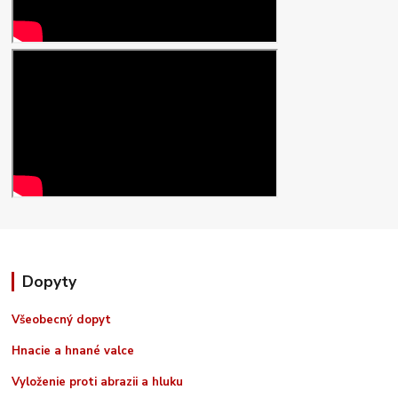
Dopyty
Všeobecný dopyt
Hnacie a hnané valce
Vyloženie proti abrazii a hluku