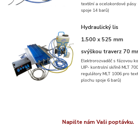
textilní a ocelokordové pásy 
spoje 14 barů)
Hydraulický lis
1.500 x 525 mm
svýškou traverz 70 
Elektrorozvaděč s fázovou k
UIP- kontrolní skříně MLT 700
regulátory MLT 1006 pro texti
plochu spoje 6 barů)
Napište nám Vaši poptávku.