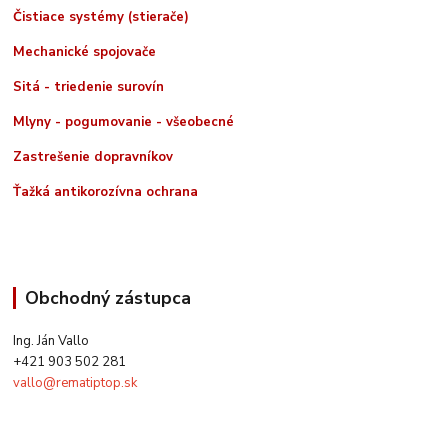
Čistiace systémy (stierače)
Mechanické spojovače
Sitá - triedenie surovín
Mlyny - pogumovanie - všeobecné
Zastrešenie dopravníkov
Ťažká antikorozívna ochrana
Obchodný zástupca
Ing. Ján Vallo
+421 903 502 281
vallo@rematiptop.sk