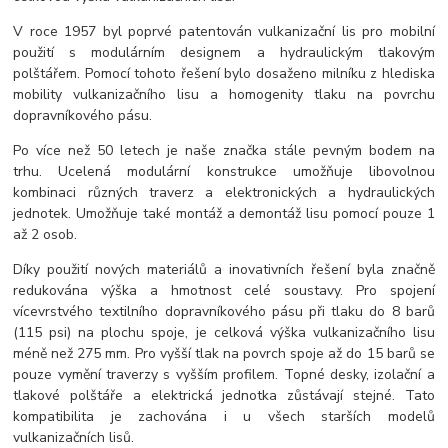
V roce 1957 byl poprvé patentován vulkanizační lis pro mobilní
použití s modulárním designem a hydraulickým tlakovým
polštářem. Pomocí tohoto řešení bylo dosaženo milníku z hlediska
mobility vulkanizačního lisu a homogenity tlaku na povrchu
dopravníkového pásu.
Po více než 50 letech je naše značka stále pevným bodem na
trhu. Ucelená modulární konstrukce umožňuje libovolnou
kombinaci různých traverz a elektronických a hydraulických
jednotek. Umožňuje také montáž a demontáž lisu pomocí pouze 1
až 2 osob.
Díky použití nových materiálů a inovativních řešení byla značně
redukována výška a hmotnost celé soustavy. Pro spojení
vícevrstvého textilního dopravníkového pásu při tlaku do 8 barů
(115 psi) na plochu spoje, je celková výška vulkanizačního lisu
méně než 275 mm. Pro vyšší tlak na povrch spoje až do 15 barů se
pouze vymění traverzy s vyšším profilem. Topné desky, izolační a
tlakové polštáře a elektrická jednotka zůstávají stejné. Tato
kompatibilita je zachována i u všech starších modelů
vulkanizačních lisů.