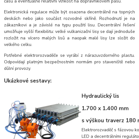
času a eventuálně relativní vlhkost na dopravníkovém pásu.
Elektronická regulace může být osazena decentrálně na topných
deskách nebo jako součást rozvodné skříně. Rozhodnutí je na
zákazníkovi a je závislé na typu použití lisu. Decentrální řešení
umožňuje vyšší flexibilitu: velké vulkanizační lisy se dají jednoduše
rozložit na vícero malých lisů a naopak malé lisy lze složit do
velkého celku.
Potřebné elektrorozvaděče se vyrábí z nárazuvzdorného plastu.
Odpovídají platným bezpečnostním normám pro staveniště nebo
důlní provozy.
Ukázkové sestavy:
Hydraulický lis
1.700 x 1.400 mm
s výškou traverz 180
Elektrorozvaděč s fázovou k
LED a decentrálními regulát