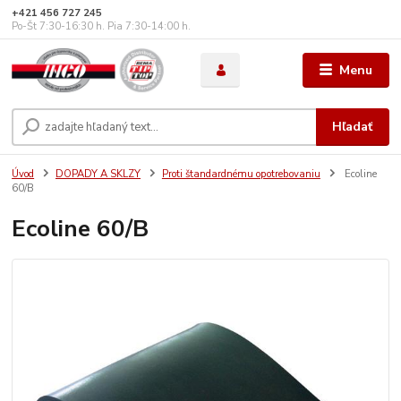
+421 456 727 245
Po-Št 7:30-16:30 h. Pia 7:30-14:00 h.
Menu
Hľadať
Úvod
DOPADY A SKLZY
Proti štandardnému opotrebovaniu
Ecoline
60/B
Ecoline 60/B