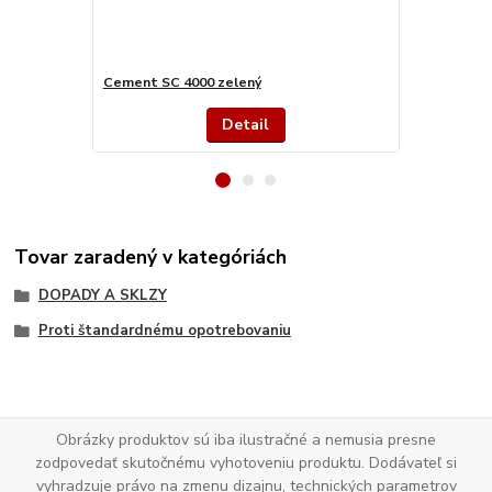
Cement SC 4000 zelený
Primer PR 3
Detail
Tovar zaradený v kategóriách
DOPADY A SKLZY
Proti štandardnému opotrebovaniu
Obrázky produktov sú iba ilustračné a nemusia presne
zodpovedať skutočnému vyhotoveniu produktu. Dodávateľ si
vyhradzuje právo na zmenu dizajnu, technických parametrov