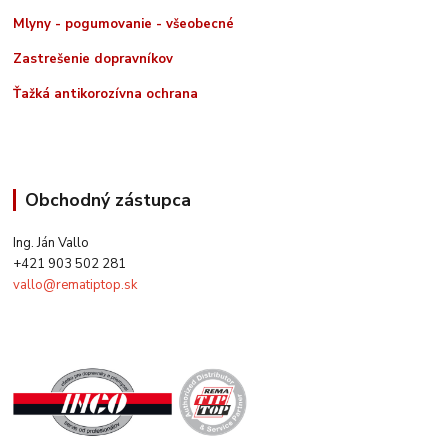
Mlyny - pogumovanie - všeobecné
Zastrešenie dopravníkov
Ťažká antikorozívna ochrana
Obchodný zástupca
Ing. Ján Vallo
+421 903 502 281
vallo@rematiptop.sk