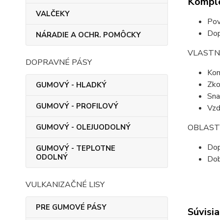
Komple
VALČEKY
Pov
Dop
NÁRADIE A OCHR. POMÔCKY
VLASTN
DOPRAVNÉ PÁSY
Kom
Zko
GUMOVÝ - HLADKÝ
Sna
GUMOVÝ - PROFILOVÝ
Vzd
OBLASTI
GUMOVÝ - OLEJUODOLNÝ
Dop
GUMOVÝ - TEPLOTNE
ODOLNÝ
Dob
VULKANIZAČNÉ LISY
PRE GUMOVÉ PÁSY
Súvisia