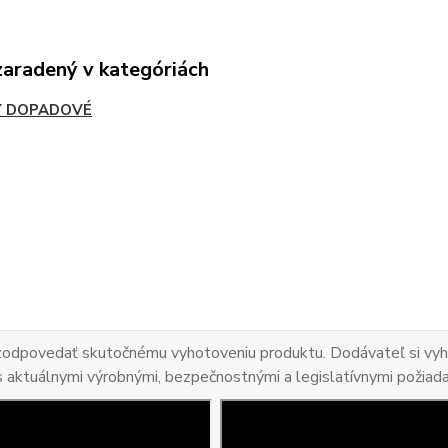
zaradený v kategóriách
Y DOPADOVÉ
 zodpovedať skutočnému vyhotoveniu produktu. Dodávateľ si vyhr
s aktuálnymi výrobnými, bezpečnostnými a legislatívnymi požiad