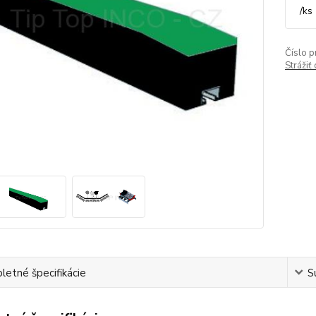
/
ks
Číslo p
Strážiť
etné špecifikácie
S