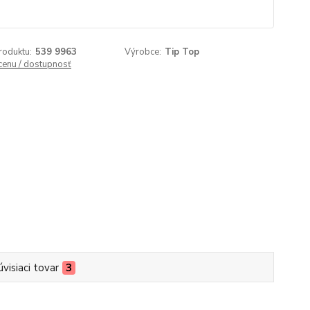
roduktu:
539 9963
Výrobce:
Tip Top
 cenu / dostupnosť
úvisiaci tovar
3