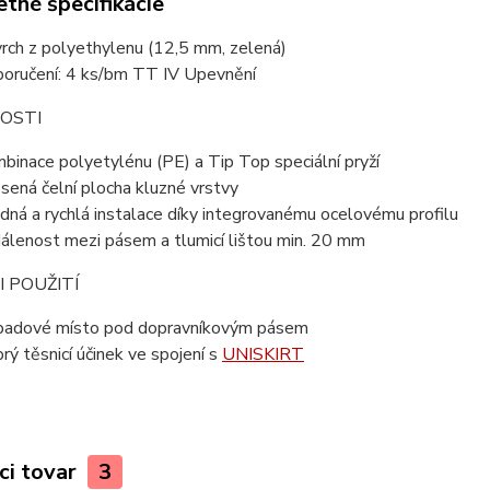
tné špecifikácie
rch z polyethylenu (12,5 mm, zelená)
oručení: 4 ks/bm TT IV Upevnění
OSTI
binace polyetylénu (PE) a Tip Top speciální pryží
sená čelní plocha kluzné vrstvy
dná a rychlá instalace díky integrovanému ocelovému profilu
álenost mezi pásem a tlumicí lištou min. 20 mm
 POUŽITÍ
adové místo pod dopravníkovým pásem
rý těsnicí účinek ve spojení s
UNISKIRT
ci tovar
3