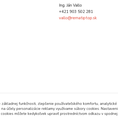
Ing. Ján Vallo
+421 903 502 281
vallo@rematiptop.sk
základnej funkčnosti, zlepšenie používateľského komfortu, analytické 
j na účely personalizácie reklamy využívame súbory cookies. Nastavenie
a cookies môžete kedykoľvek upraviť prostredníctvom odkazu v spodnej č