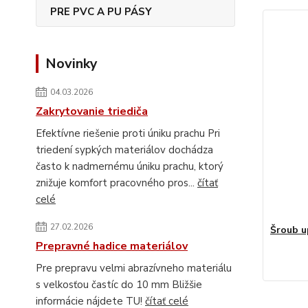
PRE PVC A PU PÁSY
Novinky
04.03.2026
Zakrytovanie triediča
Efektívne riešenie proti úniku prachu Pri
triedení sypkých materiálov dochádza
často k nadmernému úniku prachu, ktorý
znižuje komfort pracovného pros...
čítať
celé
27.02.2026
Šroub 
Prepravné hadice materiálov
Pre prepravu velmi abrazívneho materiálu
s velkosťou častíc do 10 mm Bližšie
informácie nájdete TU!
čítať celé