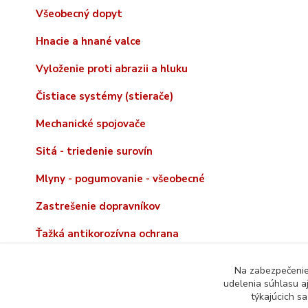
Všeobecný dopyt
Hnacie a hnané valce
Vyloženie proti abrazii a hluku
Čistiace systémy (stierače)
Mechanické spojovače
Sitá - triedenie surovín
Mlyny - pogumovanie - všeobecné
Zastrešenie dopravníkov
Ťažká antikorozívna ochrana
Na zabezpečenie 
udelenia súhlasu a
týkajúcich s