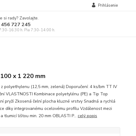
Prihlásenie
e si rady? Zavolajte.
 456 727 245
7:30-16:30 h. Pia 7:30-14:00 h.
 100 x 1 220 mm
 z polyethylenu (12,5 mm, zelená) Doporučení: 4 ks/bm TT IV
ní VLASTNOSTI Kombinace polyetylénu (PE) a Tip Top
lní pryží Zkosená čelní plocha kluzné vrstvy Snadná a rychlá
ace díky integrovanému ocelovému profilu Vzdálenost mezi
a tlumicí lištou min. 20 mm OBLASTI P...
celý popis