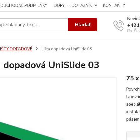
OBCHODNÉ PODMIENKY
DOPYT - DOTAZNÍK
KONTAKTY
Neviet
Hľadať
+421
Po-Št 
LIŠTY DOPADOVÉ
Lišta dopadová UniSlide 03
a dopadová UniSlide 03
75 x
Povrch
Upevně
speciá
instal
pásem 