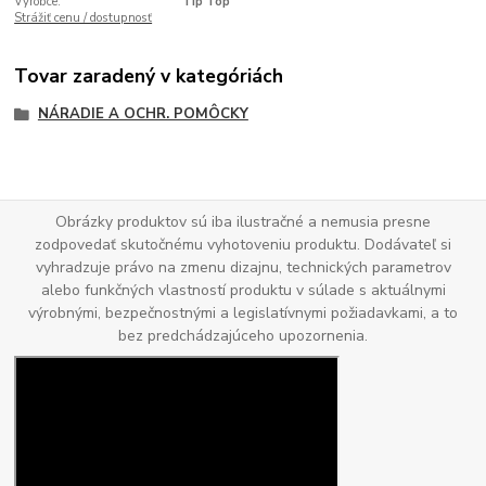
Výrobce:
Tip Top
Strážiť cenu / dostupnosť
Tovar zaradený v kategóriách
NÁRADIE A OCHR. POMÔCKY
Obrázky produktov sú iba ilustračné a nemusia presne
zodpovedať skutočnému vyhotoveniu produktu. Dodávateľ si
vyhradzuje právo na zmenu dizajnu, technických parametrov
alebo funkčných vlastností produktu v súlade s aktuálnymi
výrobnými, bezpečnostnými a legislatívnymi požiadavkami, a to
bez predchádzajúceho upozornenia.