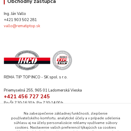
Obchodný zástupca
Ing. Ján Vallo
+421 903 502 281
vallo@rematiptop.sk
REMA TIP TOP INCO - SK spol. s r.o.
Priemyselná 255, 965 01 Ladomerská Vieska
+421 456 727 245
Po-Št 7:30-16:30 h. Pia 7:30-14:00 h.
rematiptop@rematiptop.sk
Na zabezpečenie základnej funkčnosti, zlepšenie
používateľského komfortu, analytické účely a v prípade udelenia
súhlasu aj na účely personalizácie reklamy využívame súbory
cookies. Nastavenie vašich preferencií týkajúcich sa cookies