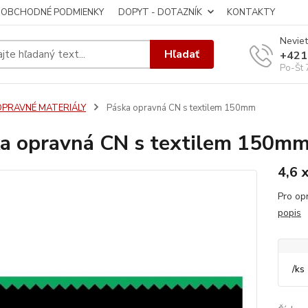
OBCHODNÉ PODMIENKY
DOPYT - DOTAZNÍK
KONTAKTY
Neviet
Hľadať
+421
Po-Št 
OPRAVNÉ MATERIÁLY
Páska opravná CN s textilem 150mm
a opravná CN s textilem 150m
4,6 
Pro op
popis
/
ks