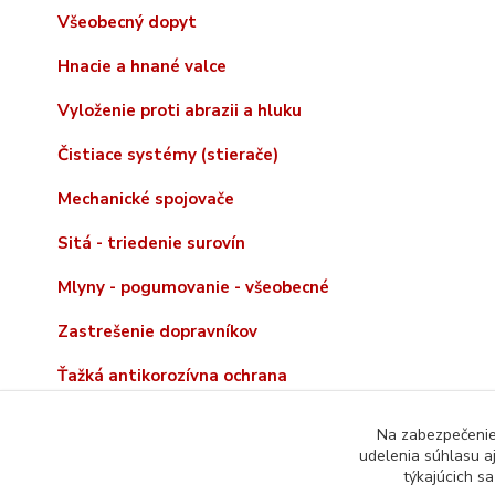
Všeobecný dopyt
Hnacie a hnané valce
Vyloženie proti abrazii a hluku
Čistiace systémy (stierače)
Mechanické spojovače
Sitá - triedenie surovín
Mlyny - pogumovanie - všeobecné
Zastrešenie dopravníkov
Ťažká antikorozívna ochrana
Na zabezpečenie 
udelenia súhlasu a
týkajúcich s