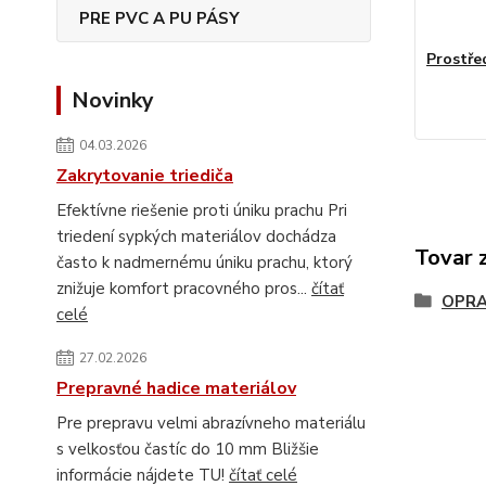
PRE PVC A PU PÁSY
Prostřed
Novinky
04.03.2026
Zakrytovanie triediča
Efektívne riešenie proti úniku prachu Pri
triedení sypkých materiálov dochádza
Tovar 
často k nadmernému úniku prachu, ktorý
znižuje komfort pracovného pros...
čítať
OPRA
celé
27.02.2026
Prepravné hadice materiálov
Pre prepravu velmi abrazívneho materiálu
s velkosťou častíc do 10 mm Bližšie
informácie nájdete TU!
čítať celé