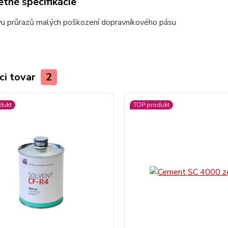
tné špecifikácie
vu průrazů malých poškození dopravníkového pásu
ci tovar
2
dukt
TOP produkt