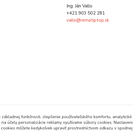
Ing. Ján Vallo
+421 903 502 281
vallo@rematiptop.sk
základnej funkčnosti, zlepšenie používateľského komfortu, analytické 
j na účely personalizácie reklamy využívame súbory cookies. Nastavenie
a cookies môžete kedykoľvek upraviť prostredníctvom odkazu v spodnej č