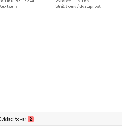
roduktu:
531 5744
Výrobce:
Tip Top
 textilem
Strážiť cenu / dostupnosť
úvisiaci tovar
2