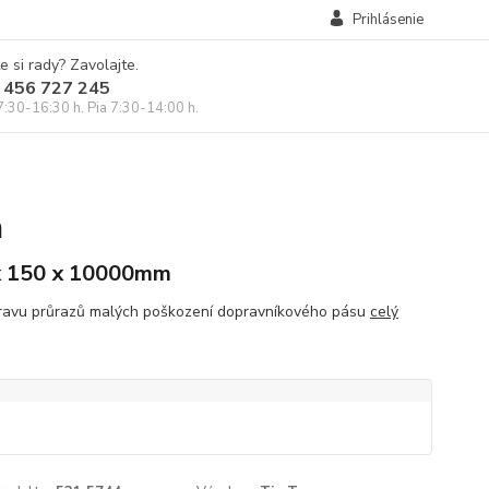
Prihlásenie
e si rady? Zavolajte.
 456 727 245
7:30-16:30 h. Pia 7:30-14:00 h.
m
x 150 x 10000mm
ravu průrazů malých poškození dopravníkového pásu
celý