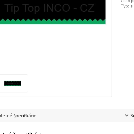
Číslo p
Typ:
s
etné špecifikácie
S