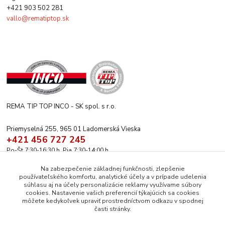
+421 903 502 281
vallo@rematiptop.sk
REMA TIP TOP INCO - SK spol. s r.o.
Priemyselná 255, 965 01 Ladomerská Vieska
+421 456 727 245
Po-Št 7:30-16:30 h. Pia 7:30-14:00 h.
rematiptop@rematiptop.sk
Na zabezpečenie základnej funkčnosti, zlepšenie
používateľského komfortu, analytické účely a v prípade udelenia
súhlasu aj na účely personalizácie reklamy využívame súbory
cookies. Nastavenie vašich preferencií týkajúcich sa cookies
môžete kedykoľvek upraviť prostredníctvom odkazu v spodnej
časti stránky.