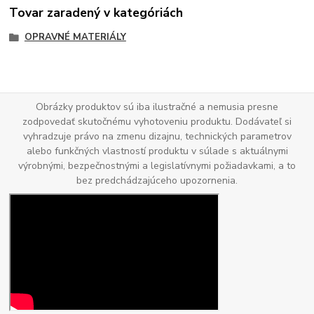
Tovar zaradený v kategóriách
OPRAVNÉ MATERIÁLY
Obrázky produktov sú iba ilustračné a nemusia presne
zodpovedať skutočnému vyhotoveniu produktu. Dodávateľ si
vyhradzuje právo na zmenu dizajnu, technických parametrov
alebo funkčných vlastností produktu v súlade s aktuálnymi
výrobnými, bezpečnostnými a legislatívnymi požiadavkami, a to
bez predchádzajúceho upozornenia.