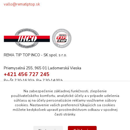
vallo@rematiptop.sk
REMA TIP TOP INCO - SK spol. s r.o.
Priemyselná 255, 965 01 Ladomerská Vieska
+421 456 727 245
Po-Št 7:30-16:30 h. Pia 7:30-14:00 h.
rematiptop@rematiptop.sk
Na zabezpečenie základnej funkčnosti, zlepšenie
používateľského komfortu, analytické účely a v prípade udelenia
súhlasu aj na účely personalizácie reklamy využívame súbory
cookies. Nastavenie vašich preferencií týkajúcich sa cookies
môžete kedykoľvek upraviť prostredníctvom odkazu v spodnej
časti stránky.
Upravit sběr cookies.