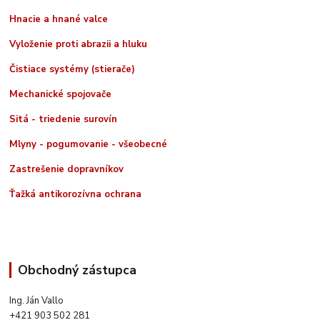
Hnacie a hnané valce
Vyloženie proti abrazii a hluku
Čistiace systémy (stierače)
Mechanické spojovače
Sitá - triedenie surovín
Mlyny - pogumovanie - všeobecné
Zastrešenie dopravníkov
Ťažká antikorozívna ochrana
Obchodný zástupca
Ing. Ján Vallo
+421 903 502 281