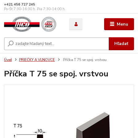
+421 456 727 245
Po-Št 7:30-16:30 h. Pia 7:30-14:00 h.
Menu
Hľadať
Úvod
PRIEČKY A VLNOVCE
Příčka T 75 se spoj. vrstvou
Příčka T 75 se spoj. vrstvou