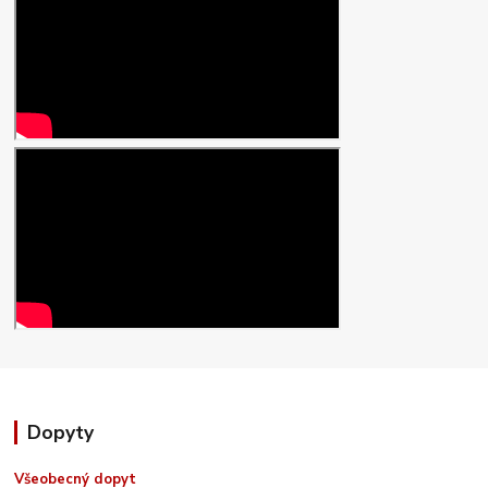
Dopyty
Všeobecný dopyt