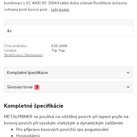
kombinaci s SC 4000, BC 3004 Krátká doba schnutí Rozšířená dočasná
ochrana proti korozi prot...
celý popis
/
ks
Číslo produktu:
525 2406
Výrobce:
Tip Top
Strážiť cenu / dostupnosť
Kompletné špecifikácie
Súvisiaci tovar
3
Kompletné špecifikácie
METALPRIMER se používá na očištěný povrch při lepení pryže na
kovový povrch při vysokým statickým a dynamickým zatížením.
Pro přípravu kovových povrchů rpo pogumování.
Hospodárný