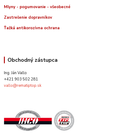
Mlyny - pogumovanie - všeobecné
Zastrešenie dopravníkov
Ťažká antikorozívna ochrana
Obchodný zástupca
Ing. Ján Vallo
+421 903 502 281
vallo@rematiptop.sk