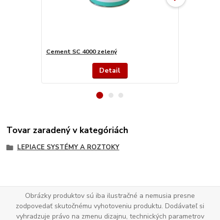
Cement SC 4000 zelený
Cement BC 
Detail
Tovar zaradený v kategóriách
LEPIACE SYSTÉMY A ROZTOKY
Obrázky produktov sú iba ilustračné a nemusia presne
zodpovedať skutočnému vyhotoveniu produktu. Dodávateľ si
vyhradzuje právo na zmenu dizajnu, technických parametrov