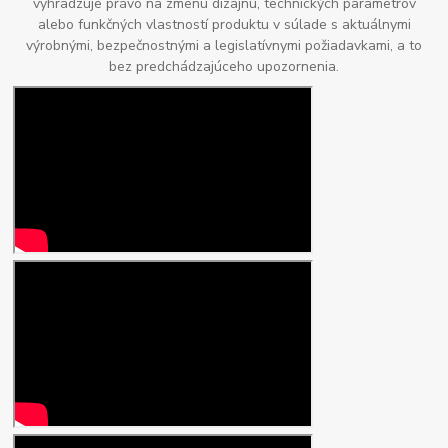
vyhradzuje právo na zmenu dizajnu, technických parametrov
alebo funkčných vlastností produktu v súlade s aktuálnymi
výrobnými, bezpečnostnými a legislatívnymi požiadavkami, a to
bez predchádzajúceho upozornenia.