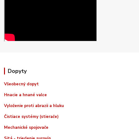
Dopyty
Všeobecný dopyt
Hnacie a hnané valce
Vyloženie proti abrazii a hluku
Čistiace systémy (stierače)
Mechanické spojovače
Sitá - triedenie surovín