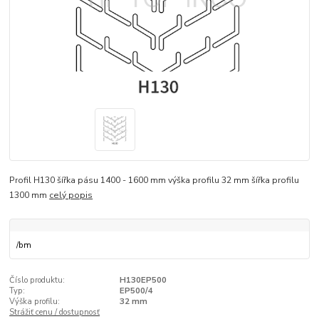
Profil H130 šířka pásu 1400 - 1600 mm výška profilu 32 mm šířka profilu
1300 mm
celý popis
/
bm
Číslo produktu:
H130EP500
Typ:
EP500/4
Výška profilu:
32 mm
Strážiť cenu / dostupnosť