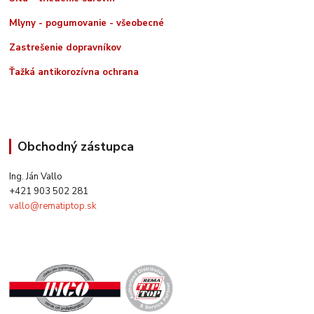
Mlyny - pogumovanie - všeobecné
Zastrešenie dopravníkov
Ťažká antikorozívna ochrana
Obchodný zástupca
Ing. Ján Vallo
+421 903 502 281
vallo@rematiptop.sk