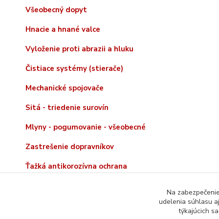
Všeobecný dopyt
Hnacie a hnané valce
Vyloženie proti abrazii a hluku
Čistiace systémy (stierače)
Mechanické spojovače
Sitá - triedenie surovín
Mlyny - pogumovanie - všeobecné
Zastrešenie dopravníkov
Ťažká antikorozívna ochrana
Na zabezpečenie 
udelenia súhlasu a
týkajúcich s