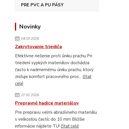
PRE PVC A PU PÁSY
Novinky
04.03.2026
Zakrytovanie triediča
Efektívne riešenie proti úniku prachu Pri
triedení sypkých materiálov dochádza
často k nadmernému úniku prachu, ktorý
znižuje komfort pracovného pros...
čítať
celé
27.02.2026
Prepravné hadice materiálov
Pre prepravu velmi abrazívneho materiálu
s velkosťou častíc do 10 mm Bližšie
informácie nájdete TU!
čítať celé