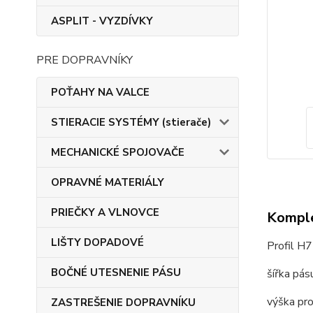
ASPLIT - VYZDÍVKY
PRE DOPRAVNÍKY
POŤAHY NA VALCE
STIERACIE SYSTÉMY (stierače)
MECHANICKÉ SPOJOVAČE
OPRAVNÉ MATERIÁLY
PRIEČKY A VLNOVCE
Komple
LIŠTY DOPADOVÉ
Profil H
BOČNÉ UTESNENIE PÁSU
šířka pá
výška pr
ZASTREŠENIE DOPRAVNÍKU