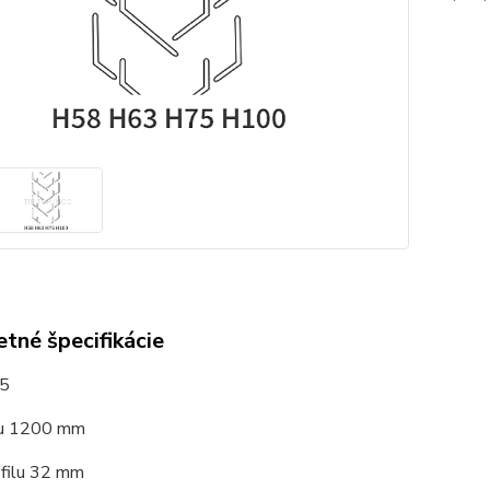
tné špecifikácie
75
su 1200 mm
ofilu 32 mm