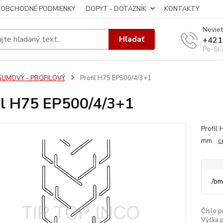
OBCHODNÉ PODMIENKY
DOPYT - DOTAZNÍK
KONTAKTY
Neviet
Hľadať
+421
Po-Št 
GUMOVÝ - PROFILOVÝ
Profil H75 EP500/4/3+1
il H75 EP500/4/3+1
Profil
mm
c
/
bm
Číslo p
Výška p