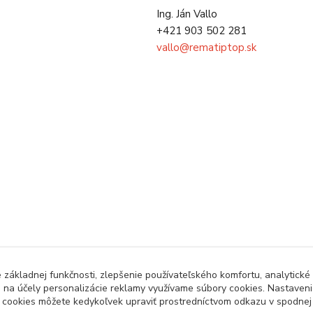
Ing. Ján Vallo
+421 903 502 281
vallo@rematiptop.sk
základnej funkčnosti, zlepšenie používateľského komfortu, analytické 
j na účely personalizácie reklamy využívame súbory cookies. Nastavenie
a cookies môžete kedykoľvek upraviť prostredníctvom odkazu v spodnej č