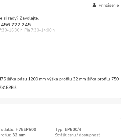
Prihlásenie
e si rady? Zavolajte.
 456 727 245
7:30-16:30 h. Pia 7:30-14:00 h.
 H75 šířka pásu 1200 mm výška profilu 32 mm šířka profilu 750
elý popis
roduktu:
H75EP500
Typ:
EP500/4
rofilu:
32 mm
Strážiť cenu / dostupnosť