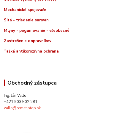
Mechanické spojovače
Sitá - triedenie surovín
Mlyny - pogumovanie - všeobecné
Zastrešenie dopravníkov
Ťažká antikorozívna ochrana
Obchodný zástupca
Ing. Ján Vallo
+421 903 502 281
vallo@rematiptop.sk