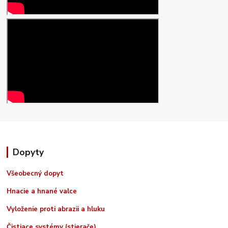
Dopyty
Všeobecný dopyt
Hnacie a hnané valce
Vyloženie proti abrazii a hluku
Čistiace systémy (stierače)