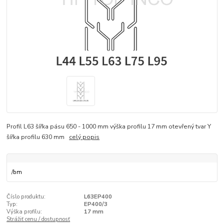
Profil L63 šířka pásu 650 - 1000 mm výška profilu 17 mm otevřený tvar Y
šířka profilu 630 mm
celý popis
/
bm
Číslo produktu:
L63EP400
Typ:
EP400/3
Výška profilu:
17 mm
Strážiť cenu / dostupnosť