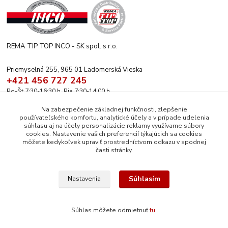
REMA TIP TOP INCO - SK spol. s r.o.
Priemyselná 255, 965 01 Ladomerská Vieska
+421 456 727 245
Po-Št 7:30-16:30 h. Pia 7:30-14:00 h.
rematiptop@rematiptop.sk
Na zabezpečenie základnej funkčnosti, zlepšenie
používateľského komfortu, analytické účely a v prípade udelenia
súhlasu aj na účely personalizácie reklamy využívame súbory
cookies. Nastavenie vašich preferencií týkajúcich sa cookies
môžete kedykoľvek upraviť prostredníctvom odkazu v spodnej
časti stránky.
Upravit sběr cookies.
Súhlasím
Nastavenia
© 2026 REMA TIP-TOP INCO-SK spol. s r.o. | Všetok obsah tejto webovej
stránky je chránený autorským právom. Všetky práva vyhradené.
Súhlas môžete odmietnuť
tu
.
Vytvorené na
Eshop-rychlo.sk