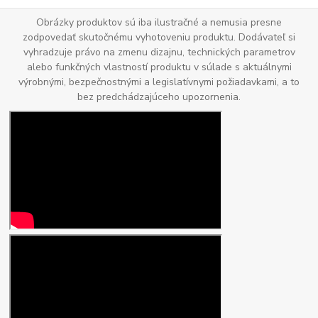
Obrázky produktov sú iba ilustračné a nemusia presne
zodpovedať skutočnému vyhotoveniu produktu. Dodávateľ si
vyhradzuje právo na zmenu dizajnu, technických parametrov
alebo funkčných vlastností produktu v súlade s aktuálnymi
výrobnými, bezpečnostnými a legislatívnymi požiadavkami, a to
bez predchádzajúceho upozornenia.