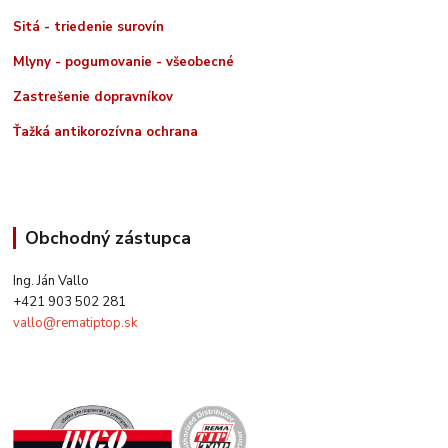
Sitá - triedenie surovín
Mlyny - pogumovanie - všeobecné
Zastrešenie dopravníkov
Ťažká antikorozívna ochrana
Obchodný zástupca
Ing. Ján Vallo
+421 903 502 281
vallo@rematiptop.sk