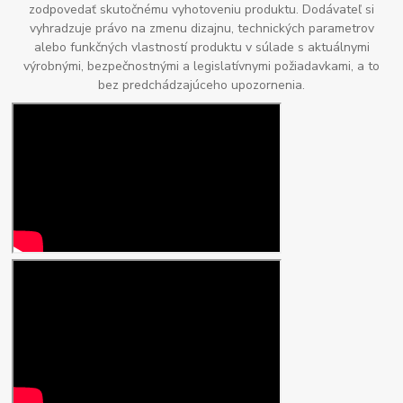
zodpovedať skutočnému vyhotoveniu produktu. Dodávateľ si
vyhradzuje právo na zmenu dizajnu, technických parametrov
alebo funkčných vlastností produktu v súlade s aktuálnymi
výrobnými, bezpečnostnými a legislatívnymi požiadavkami, a to
bez predchádzajúceho upozornenia.