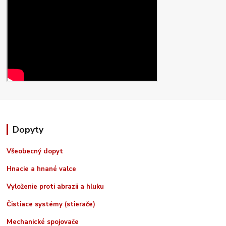
Dopyty
Všeobecný dopyt
Hnacie a hnané valce
Vyloženie proti abrazii a hluku
Čistiace systémy (stierače)
Mechanické spojovače