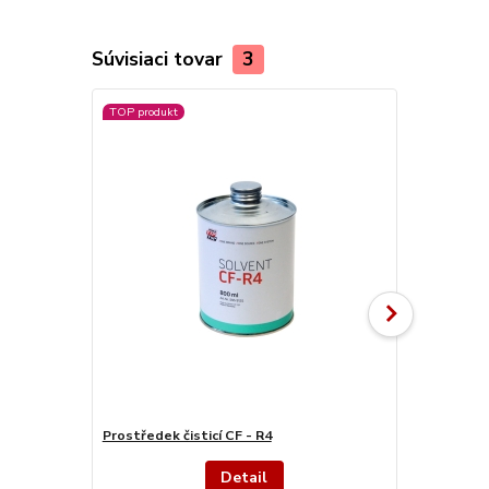
Súvisiaci tovar
3
TOP produkt
TOP produkt
Prostředek čisticí CF - R4
Cement SC 
Detail