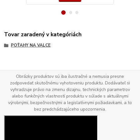
Tovar zaradený v kategóriách
POŤAHY NA VALCE
Obrázky produktov sú iba ilustračné a nemusia presne
zodpovedať skutočnému vyhotoveniu produktu. Dodávateľ si
vyhradzuje právo na zmenu dizajnu, technických parametrov
alebo funkčných vlastností produktu v súlade s aktuálnymi
výrobnými, bezpečnostnými a legislatívnymi požiadavkami, a to
bez predchádzajúceho upozornenia.