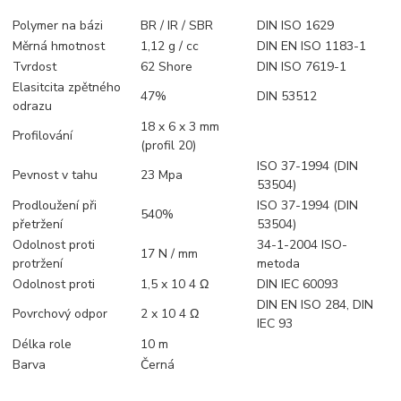
Polymer na bázi
BR / IR / SBR
DIN ISO 1629
Měrná hmotnost
1,12 g / cc
DIN EN ISO 1183-1
Tvrdost
62 Shore
DIN ISO 7619-1
Elasitcita zpětného
47%
DIN 53512
odrazu
18 x 6 x 3 mm
Profilování
(profil 20)
ISO 37-1994 (DIN
Pevnost v tahu
23 Mpa
53504)
Prodloužení při
ISO 37-1994 (DIN
540%
přetržení
53504)
Odolnost proti
34-1-2004 ISO-
17 N / mm
protržení
metoda
Odolnost proti
1,5 x 10 4 Ω
DIN IEC 60093
DIN EN ISO 284, DIN
Povrchový odpor
2 x 10 4 Ω
IEC 93
Délka role
10 m
Barva
Černá