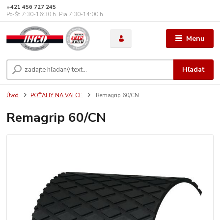
+421 456 727 245
Po-Št 7:30-16:30 h. Pia 7:30-14:00 h.
Menu
Hľadať
Úvod
POŤAHY NA VALCE
Remagrip 60/CN
Remagrip 60/CN