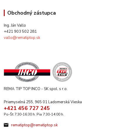
Obchodný zástupca
Ing. Ján Vallo
+421 903 502 281
vallo@rematiptop.sk
REMA TIP TOP INCO - SK spol. s r.o.
Priemyselná 255, 965 01 Ladomerská Vieska
+421 456 727 245
Po-Št 7:30-16:30 h. Pia 7:30-14:00 h.
rematiptop@rematiptop.sk