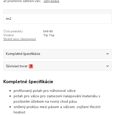
až průměrné zatížení válc...
celý popis
/
m2
Číslo produktu:
549 60
Výrobce:
Tip Top
Strážiť cenu / dostupnosť
Kompletné špecifikácie
Súvisiaci tovar
3
Kompletné špecifikácie
profilovaný potah pro náhonové válce
potah pro válce pro zamezení nalepování materiálu s
pozitivním účinkem na rovný chod pásu
snížený prokluz mezi pásem a válcem, zvýšení třecích
hodnot