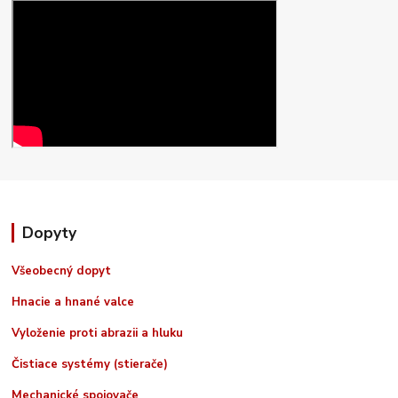
Dopyty
Všeobecný dopyt
Hnacie a hnané valce
Vyloženie proti abrazii a hluku
Čistiace systémy (stierače)
Mechanické spojovače