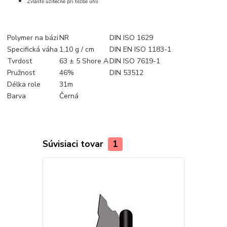
Zvláště užitečné při těžbě uhlí
Polymer na bázi
NR
DIN ISO 1629
Specifická váha
1,10 g / cm
DIN EN ISO 1183-1
Tvrdost
63 ± 5 Shore A
DIN ISO 7619-1
Pružnost
46%
DIN 53512
Délka role
31m
Barva
Černá
Súvisiaci tovar
1