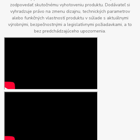
zodpovedať skutočnému vyhotoveniu produktu. Dodávateľ si
vyhradzuje právo na zmenu dizajnu, technických parametrov
alebo funkčných vlastností produktu v súlade s aktuálnymi
výrobnými, bezpečnostnými a legislatívnymi požiadavkami, a to
bez predchádzajúceho upozornenia.