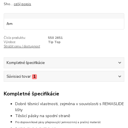
Sho...
celý popis
/
bm
Číslo produktu:
550 2651
Výrobce:
Tip Top
Strážiť cenu / dostupnosť
Kompletné špecifikácie
Súvisiaci tovar
1
Kompletné špecifikácie
Dobré těsnicí vlastnosti, zejména v souvislosti s REMASLIDE
lišty
Těslicí pásky na spodní straně
Pro dopravníkové pásy přepravující jemnozrnný a prašný materiál