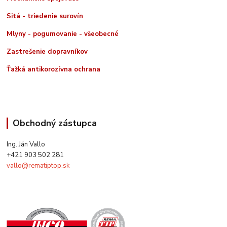
Sitá - triedenie surovín
Mlyny - pogumovanie - všeobecné
Zastrešenie dopravníkov
Ťažká antikorozívna ochrana
Obchodný zástupca
Ing. Ján Vallo
+421 903 502 281
vallo@rematiptop.sk