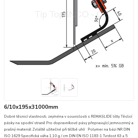
6/10x195x31000mm
Dobré těsnicí vlastnosti, zejména v souvislosti s REMASLIDE lišty Těslicí
pásky na spodní straně Pro dopravníkové pásy přepravující jemnozrnný a
prašný materiál Zvláště užitečné při těžbě uhlí Polymer na bázi NR DIN
ISO 1629 Specifická váha 1,10 g / cm DIN EN ISO 1183-1 Tvrdost 63 ± 5