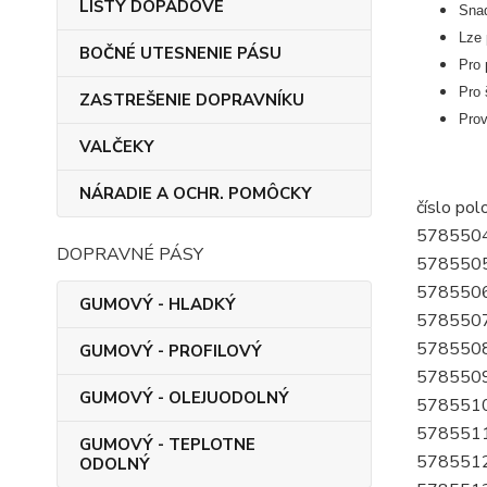
LIŠTY DOPADOVÉ
Snad
Lze 
BOČNÉ UTESNENIE PÁSU
Pro 
Pro 
ZASTREŠENIE DOPRAVNÍKU
Prov
VALČEKY
NÁRADIE A OCHR. POMÔCKY
číslo pol
578550
DOPRAVNÉ PÁSY
578550
578550
GUMOVÝ - HLADKÝ
578550
578550
GUMOVÝ - PROFILOVÝ
578550
GUMOVÝ - OLEJUODOLNÝ
578551
578551
GUMOVÝ - TEPLOTNE
578551
ODOLNÝ