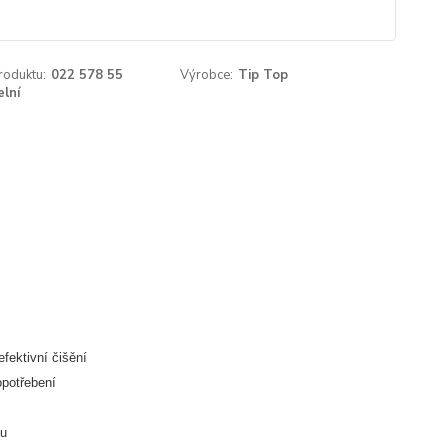
roduktu:
022 578 55
Výrobce:
Tip Top
elní
efektivní čišění
opotřebení
bu