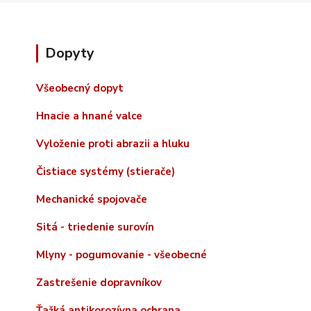
Dopyty
Všeobecný dopyt
Hnacie a hnané valce
Vyloženie proti abrazii a hluku
Čistiace systémy (stierače)
Mechanické spojovače
Sitá - triedenie surovín
Mlyny - pogumovanie - všeobecné
Zastrešenie dopravníkov
Ťažká antikorozívna ochrana