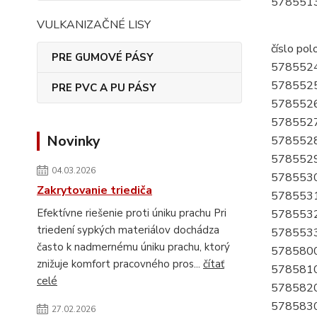
578551
VULKANIZAČNÉ LISY
číslo pol
PRE GUMOVÉ PÁSY
578552
578552
PRE PVC A PU PÁSY
578552
578552
Novinky
578552
578552
04.03.2026
578553
Zakrytovanie triediča
578553
Efektívne riešenie proti úniku prachu Pri
578553
triedení sypkých materiálov dochádza
578553
často k nadmernému úniku prachu, ktorý
578580
znižuje komfort pracovného pros...
čítať
578581
celé
578582
578583
27.02.2026