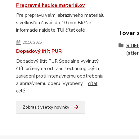
Prepravné hadice materiálov
Pre prepravu velmi abrazívneho materiálu
s velkosťou častíc do 10 mm Bližšie
informácie nájdete TU!
čítať celé
Tovar 
20.10.2025
STIE
Dopadový štít PUR
(stie
Dopadový štít PUR Špeciálne vyvinutý
štít, určený na ochranu technologických
zariadení proti intenzívnemu opotrebeniu
a abrazívnemu oderu. Vyrobený ...
čítať
celé
Zobraziť všetky novinky