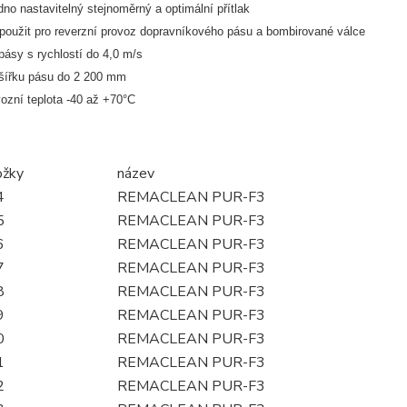
no nastavitelný stejnoměrný a optimální přítlak
použit pro reverzní provoz dopravníkového pásu a bombirované válce
pásy s rychlostí do 4,0 m/s
šířku pásu do 2 200 mm
ozní teplota -40 až +70°C
ožky
název
4
REMACLEAN PUR-F3
5
REMACLEAN PUR-F3
6
REMACLEAN PUR-F3
7
REMACLEAN PUR-F3
8
REMACLEAN PUR-F3
9
REMACLEAN PUR-F3
0
REMACLEAN PUR-F3
1
REMACLEAN PUR-F3
2
REMACLEAN PUR-F3