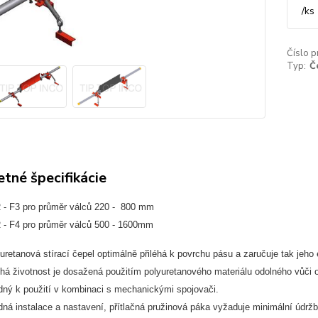
/
ks
Číslo p
Typ:
Č
tné špecifikácie
- F3 pro průměr válců 220 - 800 mm
- F4 pro průměr válců 500 - 1600mm
uretanová stírací čepel optimálně přiléhá k povrchu pásu a zaručuje tak jeho 
há životnost je dosažená použitím polyuretanového materiálu odolného vůči 
ný k použití v kombinaci s mechanickými spojovači.
ná instalace a nastavení, přítlačná pružinová páka vyžaduje minimální údrž