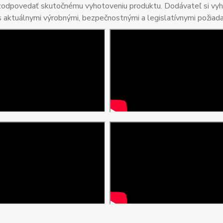
 zodpovedať skutočnému vyhotoveniu produktu. Dodávateľ si vyhr
s aktuálnymi výrobnými, bezpečnostnými a legislatívnymi požiad