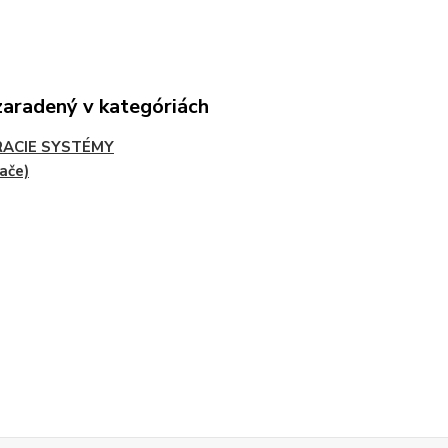
zaradený v kategóriách
RACIE SYSTÉMY
rače)