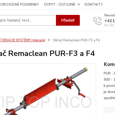
OBCHODNÉ PODMIENKY
DOPYT - DOTAZNÍK
KONTAKTY
Neviet
Hľadať
+421
Po-Št 
TIERACIE SYSTÉMY (stierače)
Stěrač Remaclean PUR-F3 a F4
ač Remaclean PUR-F3 a F4
Kom
PUR - 
500 - 
k povr
je dos
opotře