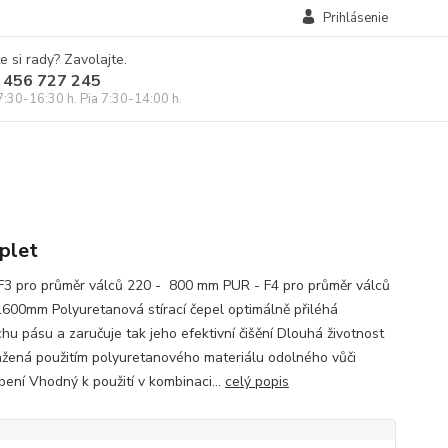
Prihlásenie
e si rady? Zavolajte.
 456 727 245
7:30-16:30 h. Pia 7:30-14:00 h.
plet
F3 pro průměr válců 220 - 800 mm PUR - F4 pro průměr válců
1600mm Polyuretanová stírací čepel optimálně přiléhá
chu pásu a zaručuje tak jeho efektivní čišění Dlouhá životnost
ažená použitím polyuretanového materiálu odolného vůči
bení Vhodný k použití v kombinaci...
celý popis