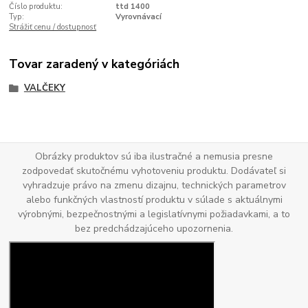
Číslo produktu:
ttd 1400
Typ:
Vyrovnávací
Strážiť cenu / dostupnosť
Tovar zaradený v kategóriách
VALČEKY
Obrázky produktov sú iba ilustračné a nemusia presne
zodpovedať skutočnému vyhotoveniu produktu. Dodávateľ si
vyhradzuje právo na zmenu dizajnu, technických parametrov
alebo funkčných vlastností produktu v súlade s aktuálnymi
výrobnými, bezpečnostnými a legislatívnymi požiadavkami, a to
bez predchádzajúceho upozornenia.