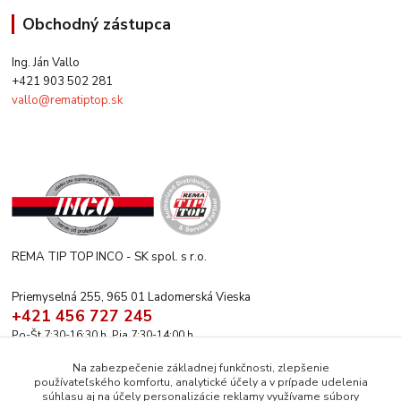
Obchodný zástupca
Ing. Ján Vallo
+421 903 502 281
vallo@rematiptop.sk
REMA TIP TOP INCO - SK spol. s r.o.
Priemyselná 255, 965 01 Ladomerská Vieska
+421 456 727 245
Po-Št 7:30-16:30 h. Pia 7:30-14:00 h.
rematiptop@rematiptop.sk
Na zabezpečenie základnej funkčnosti, zlepšenie
používateľského komfortu, analytické účely a v prípade udelenia
súhlasu aj na účely personalizácie reklamy využívame súbory