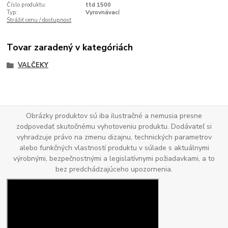
Číslo produktu:
ttd 1500
Typ:
Vyrovnávací
Strážiť cenu / dostupnosť
Tovar zaradený v kategóriách
VALČEKY
Obrázky produktov sú iba ilustračné a nemusia presne
zodpovedať skutočnému vyhotoveniu produktu. Dodávateľ si
vyhradzuje právo na zmenu dizajnu, technických parametrov
alebo funkčných vlastností produktu v súlade s aktuálnymi
výrobnými, bezpečnostnými a legislatívnymi požiadavkami, a to
bez predchádzajúceho upozornenia.