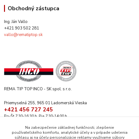
Obchodný zástupca
Ing. Ján Vallo
+421 903 502 281
vallo@rematiptop.sk
REMA TIP TOP INCO - SK spol. s r.o.
Priemyselná 255, 965 01 Ladomerská Vieska
+421 456 727 245
Po-Št 7:30-16:30 h. Pia 7:30-14:00 h.
rematiptop@rematiptop.sk
Na zabezpečenie základnej funkčnosti, zlepšenie
používateľského komfortu, analytické účely a v prípade udelenia
súhlasu aj na účely personalizácie reklamy využívame súbory