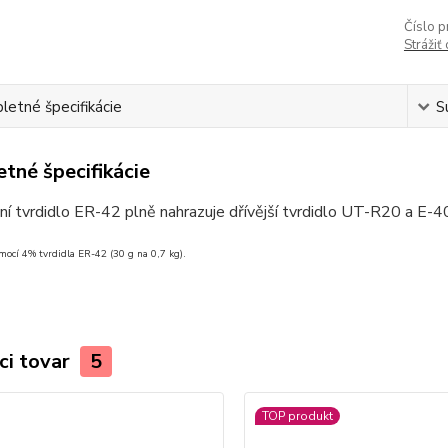
Číslo p
Strážiť
etné špecifikácie
S
tné špecifikácie
ní tvrdidlo ER-42 plně nahrazuje dřívější tvrdidlo UT-R20 a E-4
mocí 4% tvrdidla ER-42 (30 g na 0,7 kg).
ci tovar
5
TOP produkt