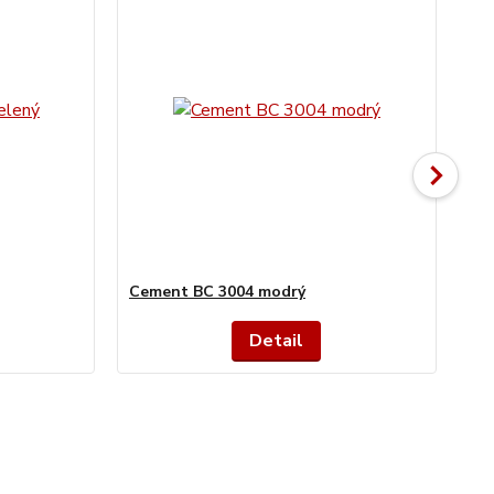
Cement BC 3004 modrý
Ce
Detail