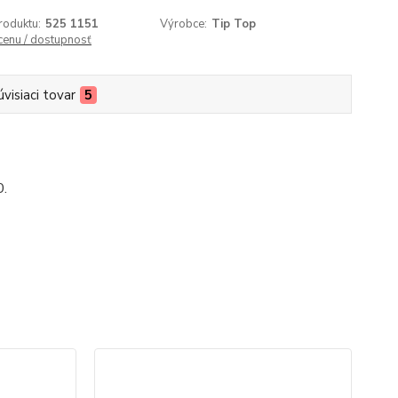
roduktu:
525 1151
Výrobce:
Tip Top
 cenu / dostupnosť
úvisiaci tovar
5
0.