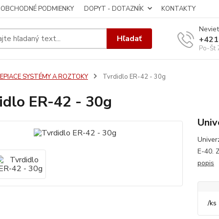
OBCHODNÉ PODMIENKY
DOPYT - DOTAZNÍK
KONTAKTY
Neviet
Hľadať
+421
Po-Št 
LEPIACE SYSTÉMY A ROZTOKY
Tvrdidlo ER-42 - 30g
idlo ER-42 - 30g
Univ
Univer
E-40. 
popis
/
ks