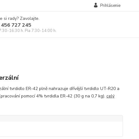
Prihlásenie
e si rady? Zavolajte.
 456 727 245
7:30-16:30 h. Pia 7:30-14:00 h.
erzální
zální tvrdidlo ER-42 plně nahrazuje dřívější tvrdidlo UT-R20 a
Zpracování pomocí 4% tvrdidla ER-42 (30 g na 0,7 kg).
celý