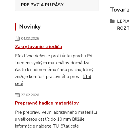
PRE PVC A PU PÁSY
Tovar 
LEPI
Novinky
ROZ
04.03.2026
Zakrytovanie triediča
Efektívne riešenie proti úniku prachu Pri
triedení sypkých materiálov dochádza
často k nadmernému úniku prachu, ktorý
znižuje komfort pracovného pros...
čítať
celé
27.02.2026
Prepravné hadice materiálov
Pre prepravu velmi abrazívneho materiálu
s velkosťou častíc do 10 mm Bližšie
informácie nájdete TU!
čítať celé