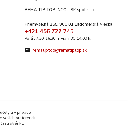
REMA TIP TOP INCO - SK spol. s r.o.
Priemyselná 255, 965 01 Ladomerská Vieska
+421 456 727 245
Po-Št 7:30-16:30 h. Pia 7:30-14:00 h.
rematiptop@rematiptop.sk
účely a v prípade
 vašich preferencií
asti stránky.