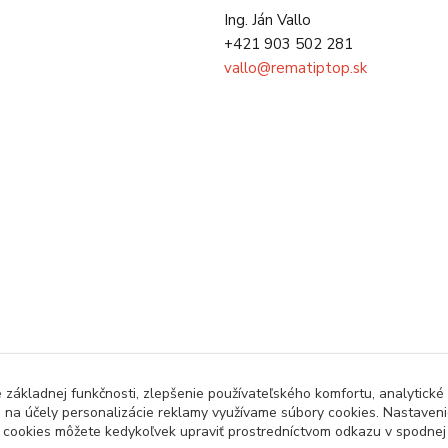
Ing. Ján Vallo
+421 903 502 281
vallo@rematiptop.sk
základnej funkčnosti, zlepšenie používateľského komfortu, analytické 
j na účely personalizácie reklamy využívame súbory cookies. Nastavenie
a cookies môžete kedykoľvek upraviť prostredníctvom odkazu v spodnej č