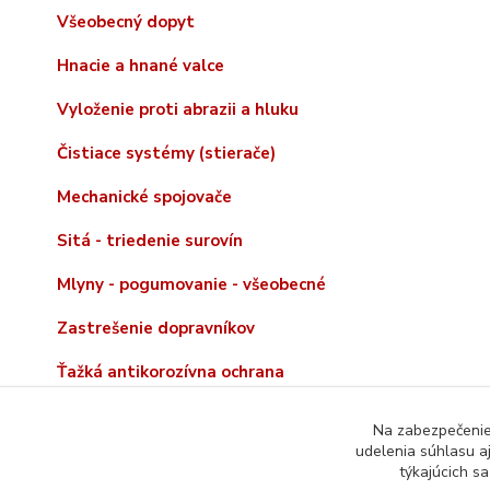
Všeobecný dopyt
Hnacie a hnané valce
Vyloženie proti abrazii a hluku
Čistiace systémy (stierače)
Mechanické spojovače
Sitá - triedenie surovín
Mlyny - pogumovanie - všeobecné
Zastrešenie dopravníkov
Ťažká antikorozívna ochrana
Na zabezpečenie 
udelenia súhlasu a
týkajúcich s