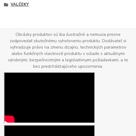
VALČEKY
Obrázky produktov sú iba ilustračné a nemusia presne
zodpovedať skutočnému vyhotoveniu produktu. Dodávateľ si
vyhradzuje právo na zmenu dizajnu, technických parametrov
alebo funkčných vlastností produktu v súlade s aktuálnymi
výrobnými, bezpečnostnými a legislatívnymi požiadavkami, a to
bez predchádzajúceho upozornenia.