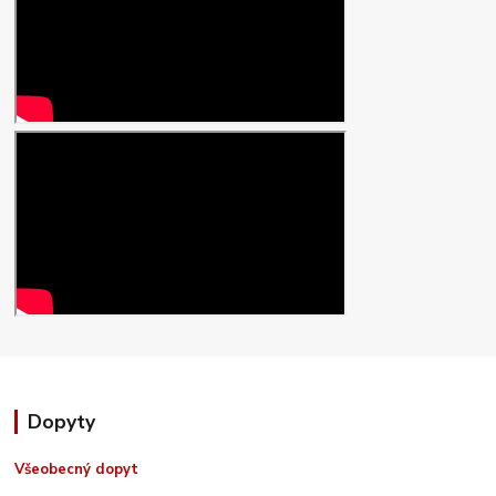
Dopyty
Všeobecný dopyt