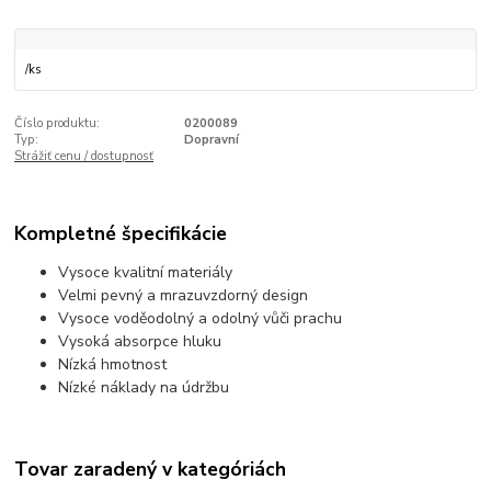
/
ks
Číslo produktu:
0200089
Typ:
Dopravní
Strážiť cenu / dostupnosť
Kompletné špecifikácie
Vysoce kvalitní materiály
Velmi pevný a mrazuvzdorný design
Vysoce voděodolný a odolný vůči prachu
Vysoká absorpce hluku
Nízká hmotnost
Nízké náklady na údržbu
Tovar zaradený v kategóriách