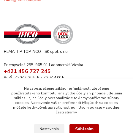
REMA TIP TOP INCO - SK spol. s r.o.
Priemyselná 255, 965 01 Ladomerská Vieska
+421 456 727 245
Po-Št 7:30-16:30 h. Pia 7:30-14:00 h.
rematiptop@rematiptop.sk
Na zabezpečenie základnej funkčnosti, zlepšenie
používateľského komfortu, analytické účely a v prípade udelenia
súhlasu aj na účely personalizácie reklamy využívame súbory
cookies. Nastavenie vašich preferencií týkajúcich sa cookies
môžete kedykoľvek upraviť prostredníctvom odkazu v spodnej
časti stránky.
Upravit sběr cookies.
Súhlasím
Nastavenia