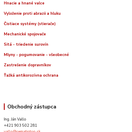
Hnacie a hnané valce
Vyloženie proti abrazii a hluku
Čistiace systémy (stierače)
Mechanické spojovače
Sitá - triedenie surovín
Mlyny - pogumovanie - všeobecné
Zastrešenie dopravníkov
Ťažká antikorozívna ochrana
Obchodný zástupca
Ing. Ján Vallo
+421 903 502 281
vallo@rematiptop.sk