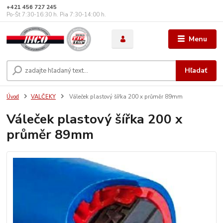
+421 456 727 245
Po-Št 7:30-16:30 h. Pia 7:30-14:00 h.
Menu
Hľadať
Úvod
VALČEKY
Váleček plastový šířka 200 x průměr 89mm
Váleček plastový šířka 200 x
průměr 89mm