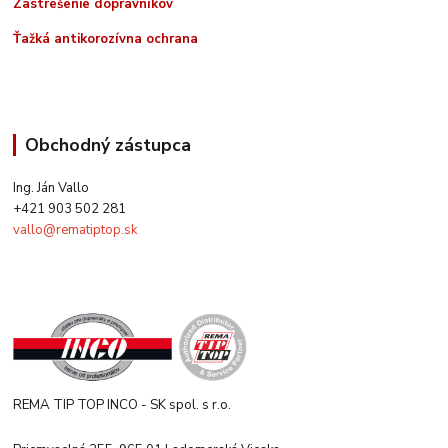
Zastrešenie dopravníkov
Ťažká antikorozívna ochrana
Obchodný zástupca
Ing. Ján Vallo
+421 903 502 281
vallo@rematiptop.sk
REMA TIP TOP INCO - SK spol. s r.o.