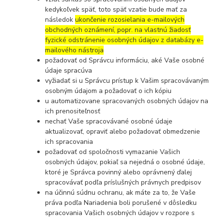
kedykoľvek späť, toto späť vzatie bude mať za
následok
ukončenie rozosielania e-mailových
obchodných oznámení, popr. na vlastnú žiadosť
fyzické odstránenie osobných údajov z databázy e-
mailového nástroja
požadovať od Správcu informáciu, aké Vaše osobné
údaje spracúva
vyžiadať si u Správcu prístup k Vašim spracovávaným
osobným údajom a požadovať o ich kópiu
u automatizovane spracovaných osobných údajov na
ich prenositeľnosť
nechať Vaše spracovávané osobné údaje
aktualizovať, opraviť alebo požadovať obmedzenie
ich spracovania
požadovať od spoločnosti vymazanie Vašich
osobných údajov, pokiaľ sa nejedná o osobné údaje,
ktoré je Správca povinný alebo oprávnený ďalej
spracovávať podľa príslušných právnych predpisov
na účinnú súdnu ochranu, ak máte za to, že Vaše
práva podľa Nariadenia boli porušené v dôsledku
spracovania Vašich osobných údajov v rozpore s