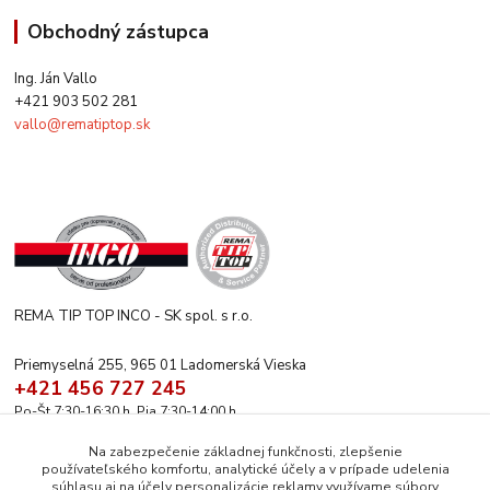
Obchodný zástupca
Ing. Ján Vallo
+421 903 502 281
vallo@rematiptop.sk
REMA TIP TOP INCO - SK spol. s r.o.
Priemyselná 255, 965 01 Ladomerská Vieska
+421 456 727 245
Po-Št 7:30-16:30 h. Pia 7:30-14:00 h.
rematiptop@rematiptop.sk
Na zabezpečenie základnej funkčnosti, zlepšenie
používateľského komfortu, analytické účely a v prípade udelenia
súhlasu aj na účely personalizácie reklamy využívame súbory