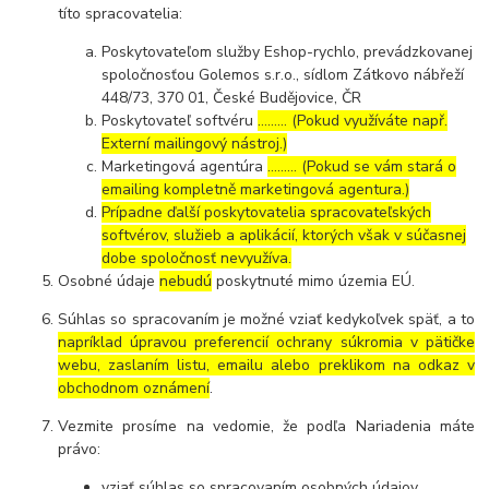
títo spracovatelia:
Poskytovateľom služby Eshop-rychlo, prevádzkovanej
spoločnosťou Golemos s.r.o., sídlom Zátkovo nábřeží
448/73, 370 01, České Budějovice, ČR
Poskytovateľ softvéru
……… (Pokud využíváte např.
Externí mailingový nástroj.)
Marketingová agentúra
……… (Pokud se vám stará o
emailing kompletně marketingová agentura.)
Prípadne ďalší poskytovatelia spracovateľských
softvérov, služieb a aplikácií, ktorých však v súčasnej
dobe spoločnosť nevyužíva.
Osobné údaje
nebudú
poskytnuté mimo územia EÚ.
Súhlas so spracovaním je možné vziať kedykoľvek späť, a to
napríklad úpravou preferencií ochrany súkromia v pätičke
webu, zaslaním listu, emailu alebo preklikom na odkaz v
obchodnom oznámení
.
Vezmite prosíme na vedomie, že podľa Nariadenia máte
právo:
vziať súhlas so spracovaním osobných údajov