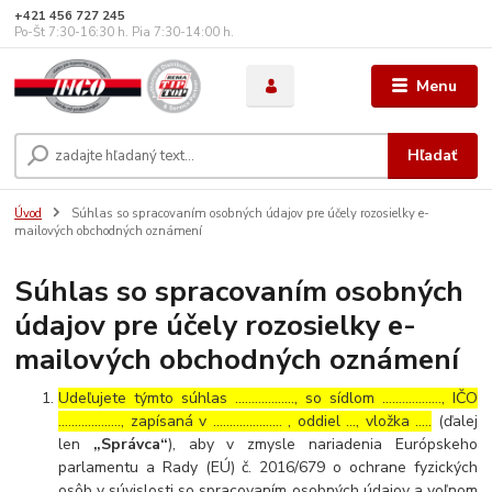
+421 456 727 245
Po-Št 7:30-16:30 h. Pia 7:30-14:00 h.
Menu
Hľadať
Úvod
Súhlas so spracovaním osobných údajov pre účely rozosielky e-
mailových obchodných oznámení
Súhlas so spracovaním osobných
údajov pre účely rozosielky e-
mailových obchodných oznámení
Udeľujete týmto súhlas ……………..., so sídlom ………………, IČO
………………., zapísaná v ………………… , oddiel …, vložka …..
(ďalej
len
„Správca“
), aby v zmysle nariadenia Európskeho
parlamentu a Rady (EÚ) č. 2016/679 o ochrane fyzických
osôb v súvislosti so spracovaním osobných údajov a voľnom