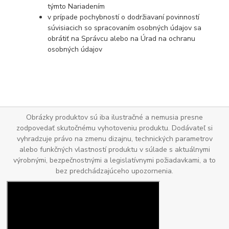
týmto Nariadením
v prípade pochybností o dodržiavaní povinností
súvisiacich so spracovaním osobných údajov sa
obrátiť na Správcu alebo na Úrad na ochranu
osobných údajov
Obrázky produktov sú iba ilustračné a nemusia presne
zodpovedať skutočnému vyhotoveniu produktu. Dodávateľ si
vyhradzuje právo na zmenu dizajnu, technických parametrov
alebo funkčných vlastností produktu v súlade s aktuálnymi
výrobnými, bezpečnostnými a legislatívnymi požiadavkami, a to
bez predchádzajúceho upozornenia.