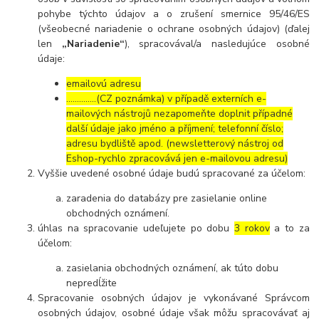
pohybe týchto údajov a o zrušení smernice 95/46/ES
(všeobecné nariadenie o ochrane osobných údajov) (ďalej
len
„Nariadenie“
), spracovával/a nasledujúce osobné
údaje:
emailovú adresu
…………..(CZ poznámka) v případě externích e-
mailových nástrojů nezapomeňte doplnit případné
další údaje jako jméno a příjmení; telefonní číslo;
adresu bydliště apod. (newsletterový nástroj od
Eshop-rychlo zpracovává jen e-mailovou adresu)
Vyššie uvedené osobné údaje budú spracované za účelom:
zaradenia do databázy pre zasielanie online
obchodných oznámení.
úhlas na spracovanie udeľujete po dobu
3 rokov
a to za
účelom:
zasielania obchodných oznámení, ak túto dobu
nepredĺžite
Spracovanie osobných údajov je vykonávané Správcom
osobných údajov, osobné údaje však môžu spracovávať aj