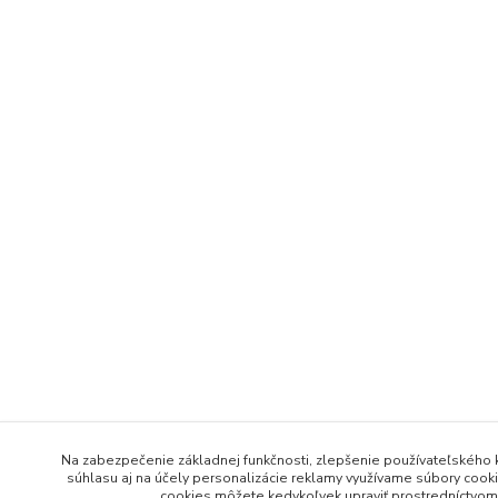
Na zabezpečenie základnej funkčnosti, zlepšenie používateľského k
súhlasu aj na účely personalizácie reklamy využívame súbory cookie
cookies môžete kedykoľvek upraviť prostredníctvom 