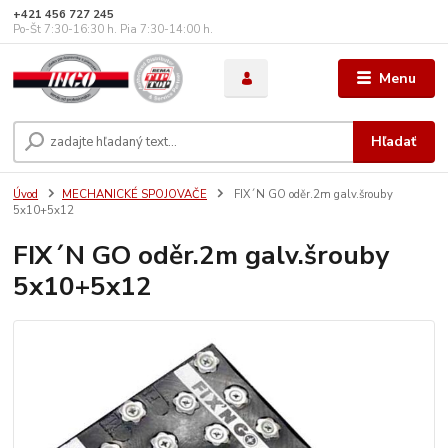
+421 456 727 245
Po-Št 7:30-16:30 h. Pia 7:30-14:00 h.
Menu
Hľadať
Úvod
MECHANICKÉ SPOJOVAČE
FIX´N GO oděr.2m galv.šrouby
5x10+5x12
FIX´N GO oděr.2m galv.šrouby
5x10+5x12