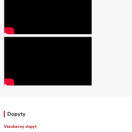
Dopyty
Všeobecný dopyt