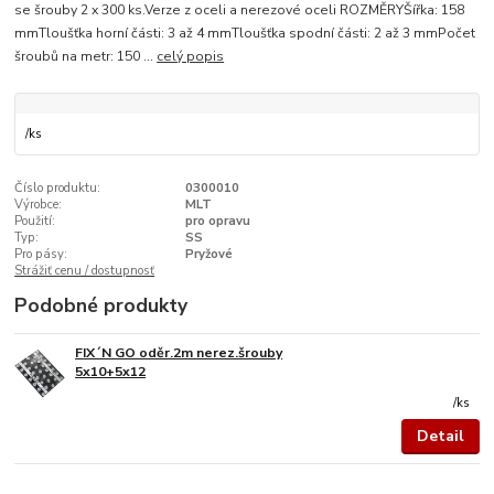
se šrouby 2 x 300 ks.Verze z oceli a nerezové oceli ROZMĚRYŠířka: 158
mmTloušťka horní části: 3 až 4 mmTloušťka spodní části: 2 až 3 mmPočet
šroubů na metr: 150 ...
celý popis
/
ks
Číslo produktu:
0300010
Výrobce:
MLT
Použití:
pro opravu
Typ:
SS
Pro pásy:
Pryžové
Strážiť cenu / dostupnosť
Podobné produkty
FIX´N GO oděr.2m nerez.šrouby
5x10+5x12
/
ks
Detail