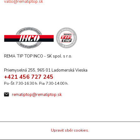
vallo@rematiptop.sk
REMA TIP TOP INCO - SK spol. s r.o.
Priemyselná 255, 965 01 Ladomerská Vieska
+421 456 727 245
Po-Št 7:30-16:30 h. Pia 7:30-14:00 h.
rematiptop@rematiptop.sk
Upravit sběr cookies.