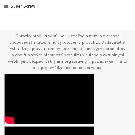
Super Screw
Obrázky produktov sú iba ilustračné a nemusia presne
zodpovedať skutočnému vyhotoveniu produktu. Dodávateľ si
vyhradzuje právo na zmenu dizajnu, technických parametrov
alebo funkčných vlastností produktu v súlade s aktuálnymi
výrobnými, bezpečnostnými a legislatívnymi požiadavkami, a to
bez predchádzajúceho upozornenia.