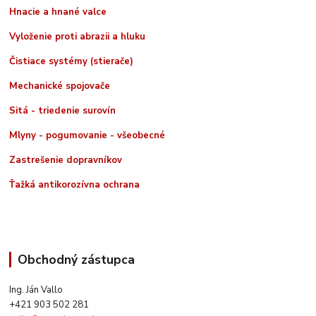
Hnacie a hnané valce
Vyloženie proti abrazii a hluku
Čistiace systémy (stierače)
Mechanické spojovače
Sitá - triedenie surovín
Mlyny - pogumovanie - všeobecné
Zastrešenie dopravníkov
Ťažká antikorozívna ochrana
Obchodný zástupca
Ing. Ján Vallo
+421 903 502 281