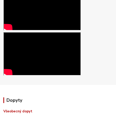
Dopyty
Všeobecný dopyt