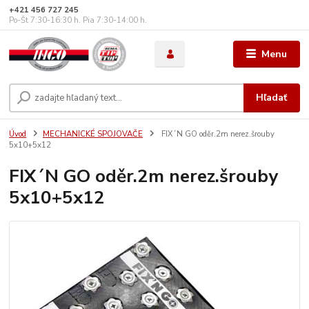
+421 456 727 245
Po-Št 7:30-16:30 h. Pia 7:30-14:00 h.
Menu
Hľadať
Úvod
MECHANICKÉ SPOJOVAČE
FIX´N GO oděr.2m nerez.šrouby
5x10+5x12
FIX´N GO oděr.2m nerez.šrouby
5x10+5x12