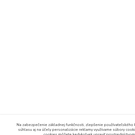
Na zabezpečenie základnej funkčnosti, zlepšenie používateľského k
súhlasu aj na účely personalizácie reklamy využívame súbory cookie
cookies môžete kedykoľvek upraviť prostredníctvom 