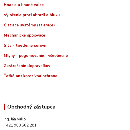
Hnacie a hnané valce
Vyloženie proti abrazii a hluku
Čistiace systémy (stierače)
Mechanické spojovače
Sitá - triedenie surovín
Mlyny - pogumovanie - všeobecné
Zastrešenie dopravníkov
Ťažká antikorozívna ochrana
Obchodný zástupca
Ing. Ján Vallo
+421 903 502 281